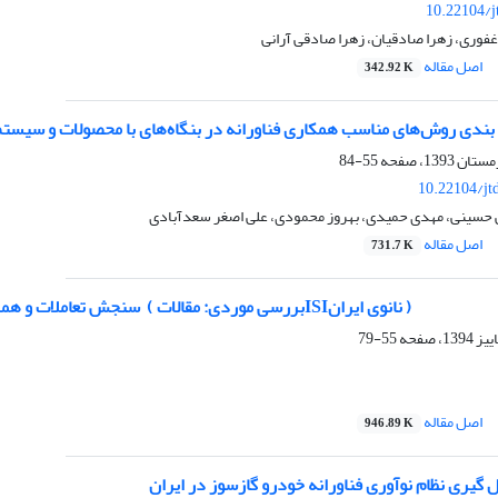
10.22104/j
غفوری، زهرا صادقیان، زهرا صادقی آرانی
اصل مقاله
342.92 K
بندی روش‌های مناسب همکاری فناورانه در بنگاه‌های با محصولات و سیستم
55-84
10.22104/jt
حسینی، مهدی حمیدی، بهروز محمودی، علی اصغر سعدآبادی
اصل مقاله
731.7 K
55-79
اصل مقاله
946.89 K
یری نظام نوآوری فناورانه خودرو گازسوز در ایران