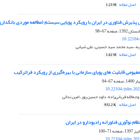
اصل مقاله
1.23 M
ذیرش فناوری در ایران با رویکرد پویایی سیستم (مطالعه موردی بانکداری
67-98
10.22104/
یه، سید محمد سید حسینی، علی شهابی
اصل مقاله
1.62 M
هومی قابلیت های پویای سازمانی با بهره‌گیری از رویکرد فراترکیب
67-94
10.22104/jtdm.202
ه‌الله قربانی‌زاده، داود حسین پور، امین ندائی
اصل مقاله
932.2 K
ام نوآوری فناورانه رادیودارو در ایران
71-100
10.22104/jtdm.201