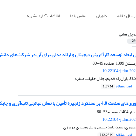
رسال مقاله
داوران
تماس با ما
اطلاعات آماری نشریه
له پژوهشی
29
 ابعاد توسعه کارآفرینی دیجیتال و ارائه مدلی برای آن در شرکت‌های دان
49-80
10.22104/jtdm.202
ا کاباران‌زاد قدیم، جلال حقیقت منفرد
اصل مقاله
1.07 M
یانجی تاب‌آوری و چابکی در شرکت‌های کوچک و متوسط شهرک صنعتی یزد
53-80
10.22104/jtdm.202
غفوری، سیدحامد حسینی، علی صفاری دربرزی
اصل مقاله
712.25 K