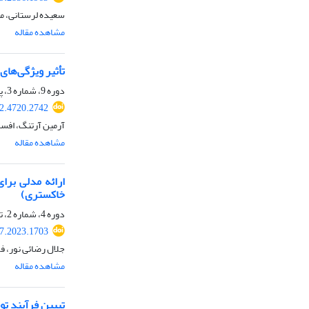
سعیده لرستانی، مح
مشاهده مقاله
تأثیر ویژگی‌های
دوره 9، شماره 3، پاییز 1400، صفحه
2.4720.2742
آرمین آرتنگ، افسا
مشاهده مقاله
ارائه مدلی برا
خاکستری)
دوره 4، شماره 2، تابستان 1395، صفحه
7.2023.1703
جلال رضائی نور، فر
مشاهده مقاله
تبیین فرآیند تو