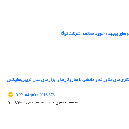
 های پیچیده (مورد مطالعه: شرکت توگا)
10.22104/jtdm.2016.376
مصطفی جعفری، حمیدرضا ضرغامی، پیمان اخوان