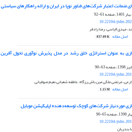
های ضمانت اعتبار شرکت‌های فناور نوپا در ایران و ارائه راهکارهای سیاستی
61-92
10.22104/jtdm.202
، مهدی الیاسی، رضا رادفر
اصل مقاله
837.09 K
زی به عنوان استراتژی خلق رشد در مدل پذیرش نوآوری تحول آفرین در
63-90
10.22104/jtdm.201
رعی، مرتضی ملکی مین باش رزگاه، عاطفه شعبانی نعیم صوفیانی
اصل مقاله
1.15 M
زی موردنیاز شرکت‌های کوچک توسعه‌دهنده اپلیکیشن موبایل
65-90
10.22104/jtdm.201
 بندریان