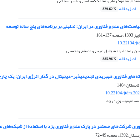
قدم، محمود زمانی، محمد گشتاسبی، یاسر شجاعی
اصل مقاله
829.62 K
ت‌های علم و فناوری در ایران: تحلیلی بر برنامه‌های پنج ساله توسعه
137-161
10.22104/jt
ن رضاعلیزاده، جلیل غریبی، مصطفی محسنی
اصل مقاله
885.96 K
ی فناوری هیبریدی تجدیدپذیر-دیجیتال در گذار انرژی ایران: یک چارچوب مبتنی ‌بر شبکه‌ی علّی 
10.22104/jtdm.202
د مسلم موسوی درچه
وری شرکت‌های مستقر در پارک علم و فناوری یزد با استفاده از شبکه‌های
49-72