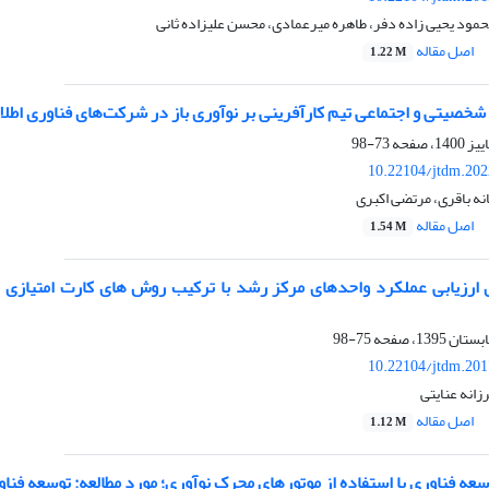
مود یحیی زاده دفر، طاهره میرعمادی، محسن علیزاده ثانی
اصل مقاله
1.22 M
 شخصیتی و اجتماعی تیم کارآفرینی بر نوآوری باز در شرکت‌های فناوری اطل
73-98
10.22104/jtdm.202
نه باقری، مرتضی اکبری
اصل مقاله
1.54 M
ی ارزیابی عملکرد واحدهای مرکز رشد با ترکیب روش های کارت امتیازی مت
75-98
10.22104/jtdm.201
زانه عنایتی
اصل مقاله
1.12 M
سعه فناوری با استفاده از موتورهای محرک نوآوری؛ مورد مطالعه: توسعه فناو