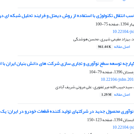
سب انتقال تکنولوژی با استفاده از روش دیمتل و فرایند تحلیل شبکه ای 
75-100
10.22104/jt
د، بهزاد مقیمی شهری، محسن هوشنگی
اصل مقاله
961.44 K
ارچه توسعه سطح نوآوری و تجاری سازی شرکت های دانش بنیان ایران با اس
79-104
10.22104/jtdm.201
 سیدحبیب الله میرغفوری، علی مروتی شریف آبادی
اصل مقاله
1.29 M
وآوری محصول جدید در شرکتهای تولید کننده قطعات خودرو در ایران: یک م
123-150
10.22104/jt