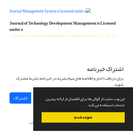
Journal of Technology Development Management is Licensed
under a
"Creative commons Attribution 4.0 International (CC-By 4.0)"
اشتراک خبرنامه
برای دریافت اخبار و اطلاعیه های مهم نشریه در خبرنامه نشریه مشترک
شوید.
اشتراک
این وب سایت از کوکی ها برای اطمینان از ارائه بهترین
خدمات استفاده می کند.
متوجه شدم
سامانه مدیریت نشریات علمی.
طراحی و پیاده سازی از
سیناوب