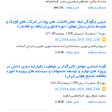
محدثه علایی، مصطفی صفدری رنجبر، الهام فهام
مشاهده مقاله
اصل مقاله
664.2 K
تبیین چگونگی ایفاء نقش قابلیت های پویا در شرکت های کوچک و
متوسط دانش بنیان موفق ( حوزه فناوری ارتباطات و اطلاعات)
دوره 7، شماره 2، تابستان 1398، صفحه
89-127
10.22104/jtdm.2019.3563.2236
سروش قاضی نوری، نیما مختارزاده، محمد ابویی، متین رشیدی آستانه
مشاهده مقاله
اصل مقاله
2.51 M
گونه شناسی عوامل تاثیرگذار بر موفقیت یکپارچه سازی دانش در
پروژه های تولید و توسعه محصولات و سیستم های پیچیده (مورد
مطالعه: صنایع هوایی ایران)
دوره 8، شماره 1، بهار 1399، صفحه
93-126
10.22104/jtdm.2020.3900.2368
سعید شوال پور، الهام طیبی جاوید
مشاهده مقاله
اصل مقاله
1.18 M