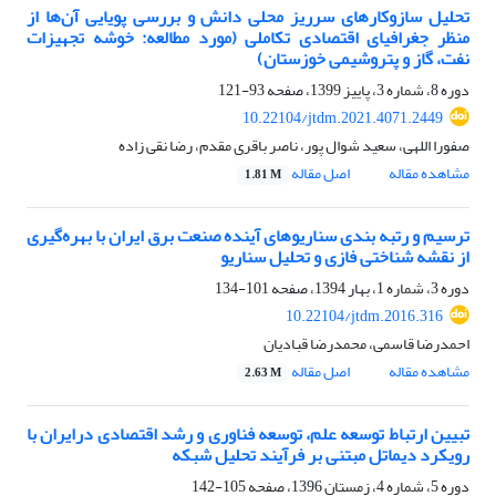
تحلیل سازوکارهای سرریز محلی دانش و بررسی پویایی آن‌ها از
منظر جغرافیای اقتصادی تکاملی (مورد مطالعه: خوشه تجهیزات
نفت، گاز و پتروشیمی خوزستان)
دوره 8، شماره 3، پاییز 1399، صفحه
93-121
10.22104/jtdm.2021.4071.2449
صفورا اللهی، سعید شوال پور، ناصر باقری مقدم، رضا نقی زاده
مشاهده مقاله
اصل مقاله
1.81 M
ترسیم و رتبه بندی سناریوهای آینده صنعت برق ایران با بهره‌گیری
از نقشه شناختی فازی و تحلیل سناریو
دوره 3، شماره 1، بهار 1394، صفحه
101-134
10.22104/jtdm.2016.316
احمدرضا قاسمی، محمدرضا قبادیان
مشاهده مقاله
اصل مقاله
2.63 M
تبیین ارتباط توسعه علم، توسعه فناوری و رشد اقتصادی درایران با
رویکرد دیماتل مبتنی بر فرآیند تحلیل شبکه
دوره 5، شماره 4، زمستان 1396، صفحه
105-142