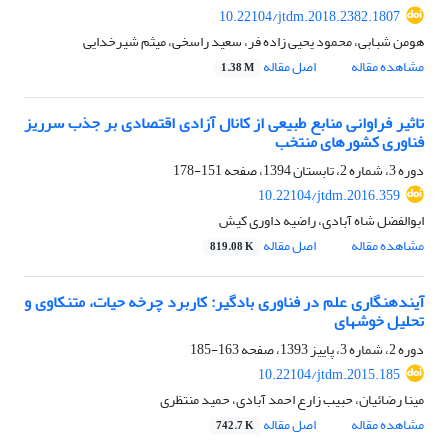
10.22104/jtdm.2018.2382.1807
هومن شبابی، محمود یحیی زاده فر، سعید راسخی، میثم شیرخدایی
مشاهده مقاله
اصل مقاله
1.38 M
تاثیر فراوانی منابع طبیعی از کانال آزادی اقتصادی بر جذب سرریز
فناوری کشورهای منتخب
دوره 3، شماره 2، تابستان 1394، صفحه
151-178
10.22104/jtdm.2016.359
ابوالفضل شاه آبادی، راضیه داوری کیش
مشاهده مقاله
اصل مقاله
819.08 K
آینده‎نگاری علم در فناوری بادگیر: کاربرد چرخه حیات، متن‎کاوی و
تحلیل خوشه‎ای
دوره 2، شماره 3، پاییز 1393، صفحه
163-185
10.22104/jtdm.2015.185
مینا رضائیان، حبیب زارع احمد آبادی، حمید منتظری
مشاهده مقاله
اصل مقاله
742.7 K