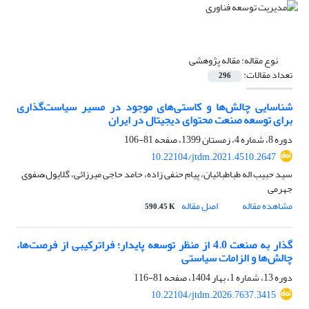
نوع مقاله:
مقاله پژوهشی
تعداد مقالات:
296
شناسایی چالش‌ها و کاستی‌های موجود در مسیر سیاست‌گذاری
برای توسعه صنعت محتوای دیجیتال در ایران
دوره 8، شماره 4، زمستان 1399، صفحه
81-106
10.22104/jtdm.2021.4510.2647
سید حبیب اله طباطبائیان، پیام حنفی زاده، حامد حاجی میرزائی، گلایول ٌصفوی
جهرمی
مشاهده مقاله
اصل مقاله
590.45 K
گذار به صنعت 4.0 از منظر توسعه پایدار؛ فراترکیبی از فرصت‌ها،
چالش‌ها و الزامات سیاستی
دوره 13، شماره 1، بهار 1404، صفحه
81-116
10.22104/jtdm.2026.7637.3415