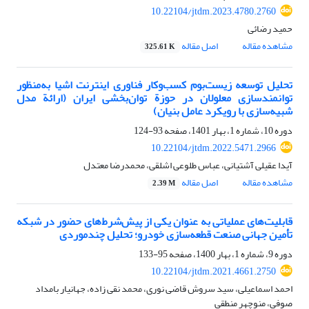
10.22104/jtdm.2023.4780.2760
حمید رضائی
مشاهده مقاله
اصل مقاله
325.61 K
تحلیل توسعه زیست‌بوم کسب‌وکار فناوری اینترنت اشیا به‌منظور
توانمندسازی معلولان در حوزة توان‌بخشی ایران (ارائة مدل
شبیه‌سازی با رویکرد عامل بنیان)
دوره 10، شماره 1، بهار 1401، صفحه
93-124
10.22104/jtdm.2022.5471.2966
آیدا عقیلی آشتیانی، عباس طلوعی اشلقی، محمدرضا معتدل
مشاهده مقاله
اصل مقاله
2.39 M
قابلیت‌های عملیاتی به عنوان یکی از پیش‌شرط‌های حضور در شبکه
تأمین جهانی صنعت قطعه‌سازی خودرو؛ تحلیل چندموردی
دوره 9، شماره 1، بهار 1400، صفحه
95-133
10.22104/jtdm.2021.4661.2750
احمد اسماعیلی، سید سروش قاضی نوری، محمد نقی زاده، جهانیار بامداد
صوفی، منوچهر منطقی