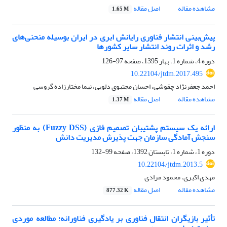
مشاهده مقاله
اصل مقاله
1.65 M
پیش‌بینی انتشار فناوری رایانش ابری در ایران بوسیله منحنی‌های
رشد و اثرات روند انتشار سایر کشورها
دوره 4، شماره 1، بهار 1395، صفحه
97-126
10.22104/jtdm.2017.495
احمد جعفرنژاد چقوشی، احسان مجتبوی دلویی، نیما مختارزاده گروسی
مشاهده مقاله
اصل مقاله
1.37 M
ارائه یک سیستم پشتیبان تصمیم فازی (Fuzzy DSS) به منظور
سنجش آمادگی سازمان جهت پذیرش مدیریت دانش
دوره 1، شماره 1، تابستان 1392، صفحه
99-132
10.22104/jtdm.2013.5
مهدی اکبری، محمود مرادی
مشاهده مقاله
اصل مقاله
877.32 K
تأثیر بازیگران انتقال فناوری بر یادگیری فناورانه؛ مطالعه موردی