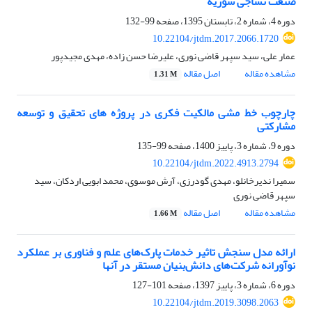
صنعت نساجی سوریه
دوره 4، شماره 2، تابستان 1395، صفحه
99-132
10.22104/jtdm.2017.2066.1720
عمار علی، سید سپهر قاضی نوری، علیرضا حسن زاده، مهدی مجیدپور
مشاهده مقاله
اصل مقاله
1.31 M
چارچوب خط مشی مالکیت فکری در پروژه های تحقیق و توسعه
مشارکتی
دوره 9، شماره 3، پاییز 1400، صفحه
99-135
10.22104/jtdm.2022.4913.2794
سمیرا ندیرخانلو، مهدی گودرزی، آرش موسوی، محمد ابویی اردکان، سید
سپهر قاضی نوری
مشاهده مقاله
اصل مقاله
1.66 M
ارائه مدل سنجش تاثیر خدمات پارک‌های علم و فناوری بر عملکرد
نوآورانه شرکت‌های دانش‌بنیان مستقر در آنها
دوره 6، شماره 3، پاییز 1397، صفحه
101-127
10.22104/jtdm.2019.3098.2063