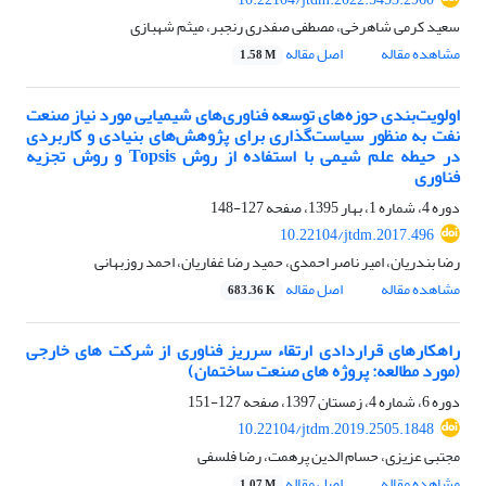
سعید کرمی شاهرخی، مصطفی صفدری رنجبر، میثم شهبازی
مشاهده مقاله
اصل مقاله
1.58 M
اولویت‌بندی حوزه‌های توسعه فناوری‌های شیمیایی مورد نیاز صنعت
نفت به منظور سیاست‌گذاری برای پژوهش‌های بنیادی و کاربردی
در حیطه علم شیمی با استفاده از روش Topsis و روش تجزیه
فناوری
دوره 4، شماره 1، بهار 1395، صفحه
127-148
10.22104/jtdm.2017.496
رضا بندریان، امیر ناصر احمدی، حمید رضا غفاریان، احمد روزبهانی
مشاهده مقاله
اصل مقاله
683.36 K
راهکارهای قراردادی ارتقاء سرریز فناوری از شرکت های خارجی
(مورد مطالعه: پروژه های صنعت ساختمان)
دوره 6، شماره 4، زمستان 1397، صفحه
127-151
10.22104/jtdm.2019.2505.1848
مجتبی عزیزی، حسام الدین پرهمت، رضا فلسفی
مشاهده مقاله
اصل مقاله
1.07 M