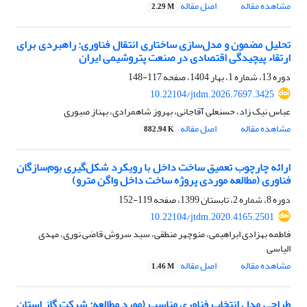
مشاهده مقاله
اصل مقاله
2.29 M
تحلیل مضمون و مدل‌سازی ساختاری انتقال فناوری: راهبردی برای
ارتقاء پیچیدگی اقتصادی در صنعت پتروشیمی ایران
دوره 13، شماره 1، بهار 1404، صفحه
117-148
10.22104/jtdm.2026.7697.3425
عباس نیک زاد، حسنعلی آقاجانی، بهروز شاهمرادی، بهناز صبوری
مشاهده مقاله
اصل مقاله
882.94 K
ارائه چارچوب تعمیق ساخت داخل با رویکرد شکل‌گیری بوم‌سازگان
فناوری (مطالعه موردی پروژه ساخت داخل واگن مترو)
دوره 8، شماره 2، تابستان 1399، صفحه
119-152
10.22104/jtdm.2020.4165.2501
فاطمه بهزادی ابراهیمی، منوچهر منطقی، سید سروش قاضی نوری، مهدی
الیاسی
مشاهده مقاله
اصل مقاله
1.46 M
طراحی مدل انتخاب فناوری مناسب (مورد مطالعه: شرکت گاز استان