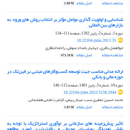
مشاهده مقاله
اصل مقاله
1.08 M
شناسایی و اولویت گذاری عوامل مؤثر بر انتخاب روش های ورود به
بازارهای بین المللی
دوره 1، شماره 2، پاییز 1392، صفحه
111-134
10.22104/jtdm.2013.35
ابوالفضل باقری، جهانیار بامداد صوفی، راحله انتظاری
مشاهده مقاله
اصل مقاله
473.18 K
ارائه مدلی مناسب جهت توسعه کسب‌وکارهای مبتنی بر فین‌تک در
حوزه مالی و بانکی
دوره 10، شماره 3، پاییز 1401، صفحه
115-146
10.22104/jtdm.2023.5158.2944
محمد حسین جعفری نسب، مهناز ربیعی، کیامرث فتحی هفشجانی
مشاهده مقاله
اصل مقاله
1.05 M
تاثیر پیش‌زمینه های سازمانی بر نوآوری استراتژیک با توجه به
نقش تعدیل‎گر پویایی‎های محیطی و رقابت‎پذیری (مورد مطالعه