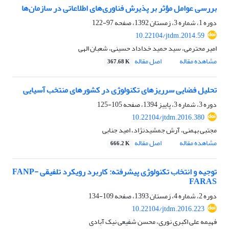
بررسی عوامل مؤثر بر پذیرش فناوری‌های اطلاعاتی در سازمان‌ها
دوره 1، شماره 3، زمستان 1392، صفحه
97-122
10.22104/jtdm.2014.59
امیر محترمی، سید حمید خداداد حسینی، شعبان الهی
مشاهده مقاله
اصل مقاله
367.68 K
تحلیل فضایی سرریزهای تکنولوژی در کشورهای منتخب آسیایی
دوره 3، شماره 3، پاییز 1394، صفحه
105-125
10.22104/jtdm.2016.380
مجتبی بهمنی، آرش جمشیدنژاد، امید جنابی
مشاهده مقاله
اصل مقاله
666.2 K
توجیه و انتخاب تکنولوژی پیشرفته: کاربرد رویکرد تلفیقی FANP-
FARAS
دوره 2، شماره 4، زمستان 1393، صفحه
109-134
10.22104/jtdm.2016.223
فهیمه علی اکبری نوری، محسن شفیعی نیک آبادی