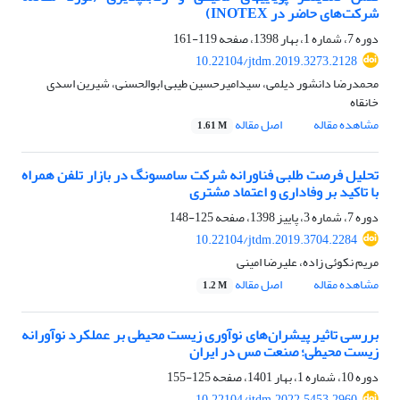
شرکت‌های حاضر در INOTEX)
دوره 7، شماره 1، بهار 1398، صفحه
119-161
10.22104/jtdm.2019.3273.2128
محمدرضا دانشور دیلمی، سیدامیرحسین طیبی ابوالحسنی، شیرین اسدی
خانقاه
مشاهده مقاله
اصل مقاله
1.61 M
تحلیل فرصت طلبی فناورانه شرکت سامسونگ در بازار تلفن همراه
با تاکید بر وفاداری و اعتماد مشتری
دوره 7، شماره 3، پاییز 1398، صفحه
125-148
10.22104/jtdm.2019.3704.2284
مریم نکوئی زاده، علیرضا امینی
مشاهده مقاله
اصل مقاله
1.2 M
بررسی تاثیر پیشران‌های نوآوری زیست محیطی بر عملکرد نوآورانه
زیست محیطی؛ صنعت مس در ایران
دوره 10، شماره 1، بهار 1401، صفحه
125-155
10.22104/jtdm.2022.5453.2960