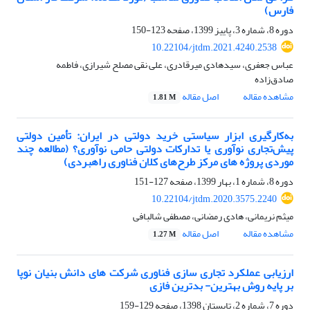
فارس)
دوره 8، شماره 3، پاییز 1399، صفحه
123-150
10.22104/jtdm.2021.4240.2538
عباس جعفری، سیدهادی میرقادری، علی نقی مصلح شیرازی، فاطمه
صادق‌زاده
مشاهده مقاله
اصل مقاله
1.81 M
به‌کارگیری ابزار سیاستی خرید دولتی در ایران: تأمین دولتی
پیش‌تجاری نوآوری یا تدارکات دولتی حامی نوآوری؟ (مطالعه چند
موردی پروژه های مرکز طرح‌های کلان فناوری راهبردی)
دوره 8، شماره 1، بهار 1399، صفحه
127-151
10.22104/jtdm.2020.3575.2240
میثم نریمانی، هادی رمضانی، مصطفی شالبافی
مشاهده مقاله
اصل مقاله
1.27 M
ارزیابی عملکرد تجاری سازی فناوری شرکت های دانش بنیان نوپا
بر پایه روش بهترین- بدترین فازی
دوره 7، شماره 2، تابستان 1398، صفحه
129-159