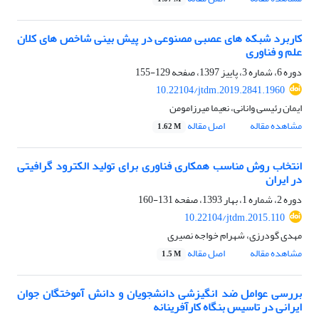
کاربرد شبکه های عصبی مصنوعی در پیش بینی شاخص های کلان
علم و فناوری
دوره 6، شماره 3، پاییز 1397، صفحه
129-155
10.22104/jtdm.2019.2841.1960
ایمان رئیسی وانانی، نعیما میرزامومن
مشاهده مقاله
اصل مقاله
1.62 M
انتخاب روش مناسب همکاری فناوری برای تولید الکترود گرافیتی
در ایران
دوره 2، شماره 1، بهار 1393، صفحه
131-160
10.22104/jtdm.2015.110
مهدی گودرزی، شهرام خواجه نصیری
مشاهده مقاله
اصل مقاله
1.5 M
بررسی عوامل ضد انگیزشی دانشجویان و دانش آموختگان جوان
ایرانی در تاسیس بنگاه‌ کارآفرینانه