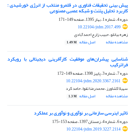
پیش بینی تحقیقات فناوری در قلمرو منتخب از انرژی خورشیدی :
کاربرد تحلیل پتنت و شبکه عصبی مصنوعی
دوره 4، شماره 1، بهار 1395، صفحه
149-171
10.22104/jtdm.2017.499
زهره بیانلو، حبیب زارع احمدآبادی
مشاهده مقاله
اصل مقاله
1.49 M
شناسایی پیشران‌های موفقیت کارآفرینی دیجیتالی با رویکرد
فراترکیب
دوره 7، شماره 3، پاییز 1398، صفحه
149-172
10.22104/jtdm.2020.3367.2161
سهیلا کشاورز، محمدرضا تقوا، حامد کرد
مشاهده مقاله
اصل مقاله
1.3 M
تاثیر اینرسی سازمانی بر نوآوری و نوآوری بر عملکرد
دوره 6، شماره 4، زمستان 1397، صفحه
153-175
10.22104/jtdm.2019.3227.2114