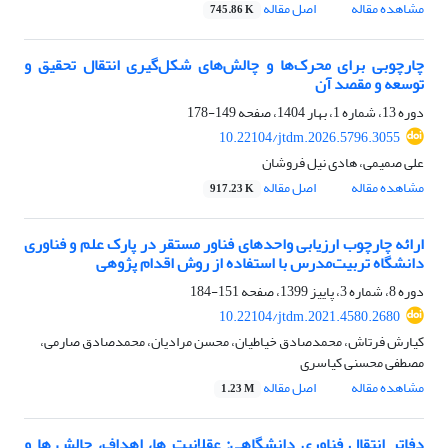
مشاهده مقاله
اصل مقاله
745.86 K
چارچوبی برای محرک‌‌ها و چالش‌های شکل‌گیری انتقال تحقیق و
توسعه و مقصد آن
دوره 13، شماره 1، بهار 1404، صفحه
149-178
10.22104/jtdm.2026.5796.3055
علی صمیمی، هادی نیل فروشان
مشاهده مقاله
اصل مقاله
917.23 K
ارائه چارچوب ارزیابی واحد‌های فناور مستقر در پارک‌‌ علم و فناوری
دانشگاه تربیت‌مدرس با استفاده از روش اقدام پژوهی
دوره 8، شماره 3، پاییز 1399، صفحه
151-184
10.22104/jtdm.2021.4580.2680
کیارش فرتاش، محمدصادق خیاطیان، محسن مرادیان، محمدصادق صارمی،
مصطفی محسنی کیاسری
مشاهده مقاله
اصل مقاله
1.23 M
دفاتر انتقال فناوری دانشگاهی: عقلانیت ها، اهداف، چالش ها و