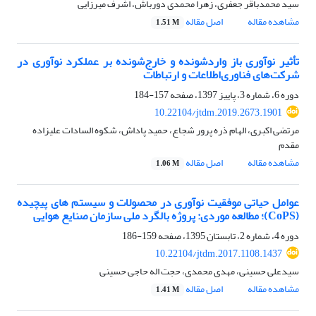
سید محمدباقر جعفری، زهرا محمدی دورباش، اشرف میرزایی
مشاهده مقاله
اصل مقاله
1.51 M
تأثیر نوآوری باز واردشونده و خارج‌شونده بر عملکرد نوآوری در
شرکت‌های فناوری‌اطلاعات و ارتباطات
دوره 6، شماره 3، پاییز 1397، صفحه
157-184
10.22104/jtdm.2019.2673.1901
مرتضی اکبری، الهام ذره پرور شجاع، حمید پاداش، شکوه السادات علیزاده
مقدم
مشاهده مقاله
اصل مقاله
1.06 M
عوامل حیاتی موفقیت نوآوری در محصولات و سیستم های پیچیده
(CoPS)؛ مطالعه موردی: پروژه بالگرد ملی سازمان صنایع هوایی
دوره 4، شماره 2، تابستان 1395، صفحه
159-186
10.22104/jtdm.2017.1108.1437
سیدعلی حسینی، مهدی محمدی، حجت اله حاجی حسینی
مشاهده مقاله
اصل مقاله
1.41 M