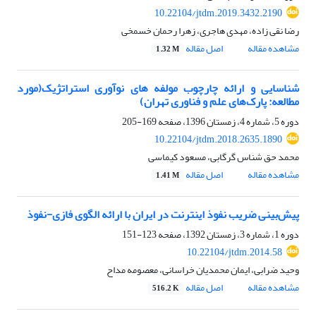
10.22104/jtdm.2019.3432.2190
رضا نقی زاده، مهدی هاجری، زهرا رحمان خسمخی
مشاهده مقاله
اصل مقاله
1.32 M
شناسایی و ارائه چارچوب مولفه های نوآوری استراتژیک(مورد
مطالعه: پارک‌های علم و فناوری تهران)
دوره 5، شماره 4، زمستان 1396، صفحه
169-205
10.22104/jtdm.2018.2635.1890
محمد حق شناس گرگابی، مسعود کیماسی
مشاهده مقاله
اصل مقاله
1.41 M
پیش‌‌بینی ضریب نفوذ اینترنت در ایران با ارائه الگوی فازی-نفوذ
دوره 1، شماره 3، زمستان 1392، صفحه
123-151
10.22104/jtdm.2014.58
وحید ضرابی، ایمان محمدیان خراسانی، معصومه مداح
مشاهده مقاله
اصل مقاله
516.2 K