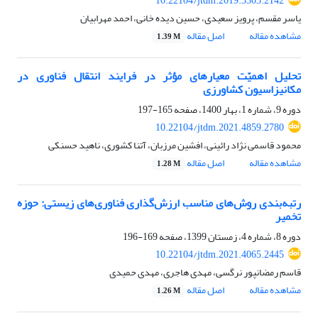
10.22104/jtdm.2019.3303.2142
یاسر مقسم، پرویز سعیدی، حسین دیده خانی، احمد مهرابیان
مشاهده مقاله
اصل مقاله
1.39 M
تحلیل اهمیّت معیارهای مؤثر در فرایند انتقال فناوری در
مکانیزاسیون کشاورزی
دوره 9، شماره 1، بهار 1400، صفحه
165-197
10.22104/jtdm.2021.4859.2780
محمود قاسمی نژاد رائینی، افشین مرزبان، آتنا کشوری، ناهید حسنکی
مشاهده مقاله
اصل مقاله
1.28 M
رتبه‌بندی روش‌های مناسب ارزش‌گذاری فناوری‌های زیستی: حوزه
تخمیر
دوره 8، شماره 4، زمستان 1399، صفحه
169-196
10.22104/jtdm.2021.4065.2445
قاسم رمضانپور نرگسی، مهدی هاجری، مهدی حمیدی
مشاهده مقاله
اصل مقاله
1.26 M