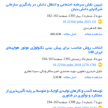
تبیین نقش سرمایه اجتماعی و انتقال دانش در یادگیری سازمانی
شرکتهای دانش بنیان
دوره 2، شماره 1، بهار 1393، صفحه
161-182
10.22104/jtdm.2015.111
عطاء اله هرندی
مشاهده مقاله
اصل مقاله
645.12 K
انتخاب روش مناسب برای پیش ‏بینی تکنولوژی موتور هواپیمای
ایران 140
دوره 4، شماره 4، زمستان 1395، صفحه
163-194
10.22104/jtdm.2018.2270.1781
جلیل حیدری دهویی، نوید محمدی، امیرسالار ونکی، سینا غفاری
مشاهده مقاله
اصل مقاله
1.31 M
توسعه کسب و کارهای تولیدی کوچک و متوسط بر پایه تأثیرپذیری از
عملکرد و نوآوری در فناوری
دوره 7، شماره 1، بهار 1398، صفحه
163-194