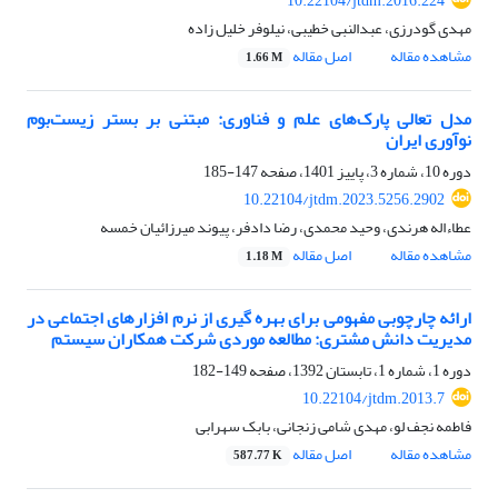
10.22104/jtdm.2016.224
مهدی گودرزی، عبدالنبی خطیبی، نیلوفر خلیل زاده
مشاهده مقاله
اصل مقاله
1.66 M
مدل تعالی پارک‌های علم و فناوری: مبتنی بر بستر زیست‌بوم
نوآوری ایران
دوره 10، شماره 3، پاییز 1401، صفحه
147-185
10.22104/jtdm.2023.5256.2902
عطاءاله هرندی، وحید محمدی، رضا دادفر، پیوند میرزائیان خمسه
مشاهده مقاله
اصل مقاله
1.18 M
ارائه چارچوبی مفهومی برای بهره گیری از نرم افزارهای اجتماعی در
مدیریت دانش مشتری: مطالعه موردی شرکت همکاران سیستم
دوره 1، شماره 1، تابستان 1392، صفحه
149-182
10.22104/jtdm.2013.7
فاطمه نجف لو، مهدی شامی زنجانی، بابک سهرابی
مشاهده مقاله
اصل مقاله
587.77 K