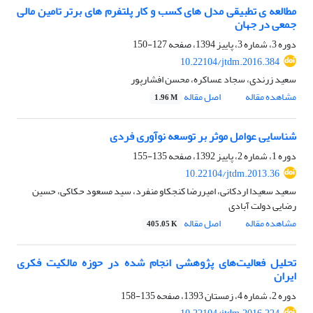
مطالعه ی تطبیقی مدل های کسب و کار پلتفرم های برتر تامین مالی
جمعی در جهان
دوره 3، شماره 3، پاییز 1394، صفحه
127-150
10.22104/jtdm.2016.384
سعید زرندی، سجاد عساکره، محسن افشارپور
مشاهده مقاله
اصل مقاله
1.96 M
شناسایی عوامل موثر بر توسعه نوآوری فردی
دوره 1، شماره 2، پاییز 1392، صفحه
135-155
10.22104/jtdm.2013.36
سعید سعیدا اردکانی، امیررضا کنجکاو منفرد، سید مسعود حکاکی، حسین
رضایی دولت آبادی
مشاهده مقاله
اصل مقاله
405.05 K
تحلیل فعالیت‌های پژوهشی انجام شده در حوزه مالکیت فکری
ایران
دوره 2، شماره 4، زمستان 1393، صفحه
135-158