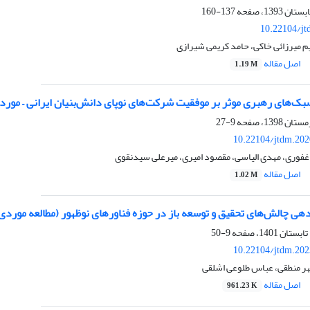
137-160
10.22104/jt
 میرزائی خاکی، حامد کریمی شیرازی
اصل مقاله
1.19 M
بک‌های رهبری موثر بر موفقیت شرکت‌های نوپای دانش‌بنیان ایرانی – مورد
9-27
10.22104/jtdm.202
وری، مهدی الیاسی، مقصود امیری، میرعلی سیدنقوی
اصل مقاله
1.02 M
هی چالش‌های تحقیق ‌و‌ توسعه باز در حوزه فناورهای نوظهور (مطالعه موردی: 
9-50
10.22104/jtdm.202
ر منطقی، عباس طلوعی اشلقی
اصل مقاله
961.23 K