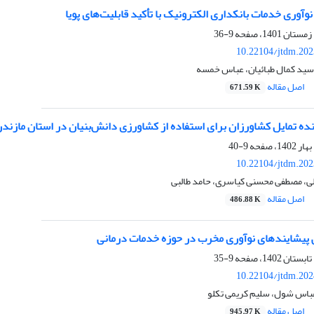
وآوری خدمات بانکداری الکترونیک با تأکید قابلیت‌‌های پویا
9-36
10.22104/jtdm.202
 سید کمال طبائیان، عباس خمسه
اصل مقاله
671.59 K
ده تمایل کشاورزان برای استفاده از کشاورزی دانش‌بنیان در استان مازندر
9-40
10.22104/jtdm.202
لی، مصطفی محسنی کیاسری، حامد طالبی
اصل مقاله
486.88 K
 پیشایندهای نوآوری مخرب در حوزه خدمات درمانی
9-35
10.22104/jtdm.202
عباس شول، سلیم کریمی تکلو
اصل مقاله
945.97 K