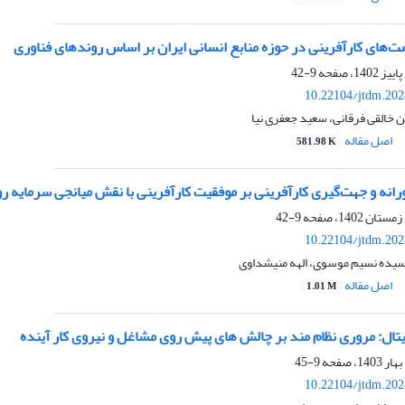
ت‌های کارآفرینی در حوزه منابع انسانی ایران بر اساس روندهای فناوری
9-42
10.22104/jtdm.202
 خالقی فرقانی، سعید جعفری نیا
اصل مقاله
581.98 K
انه و جهت‌گیری کارآفرینی بر موفقیت کارآفرینی با نقش میانجی سرمایه ر
9-42
10.22104/jtdm.202
سیده نسیم موسوی، الهه منیشداوی
اصل مقاله
1.01 M
تال: مروری نظام مند بر چالش های پیش روی مشاغل و نیروی کار آینده
9-45
10.22104/jtdm.202