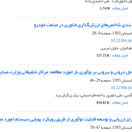
ل ثانوی فرد، علی حمیدی زاده
اصل مقاله
1.74 M
 بندی شاخص‌های ارزش‌گذاری فناوری در صنعت خودرو
9-28
10.22104/jt
طبائیان، جلیل غریبی
اصل مقاله
527.75 K
مل درونی و بیرونی بر نوآوری باز (مورد مطالعه: مراکز تحقیقاتی وزارت صنای
29-46
10.22104/jt
سی، علی داوری، راحله افراسیابی، بهار زرگران یزد
اصل مقاله
810.82 K
برای ارزیابی و توسعه قابلیت نوآوری از طریق رویکرد پویایی سیستم‌ (مورد م
47-78