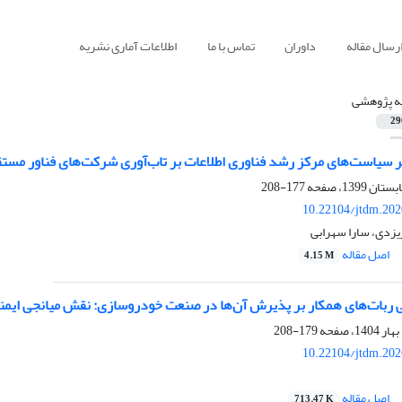
رسال مقاله
داوران
تماس با ما
اطلاعات آماری نشریه
له پژوهشی
29
ر سیاست‌های مرکز رشد فناوری اطلاعات بر تاب‌آوری شرکت‌های فناور مستق
177-208
10.22104/jtdm.202
یزدی، سارا سهرابی
اصل مقاله
4.15 M
ایی ربات‌های همکار بر پذیرش آن‌ها در صنعت خودروسازی: نقش میانجی ایم
179-208
10.22104/jtdm.202
اصل مقاله
713.47 K