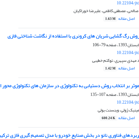
10.22104/jt
الحی، مصطفی کاظمی، علیرضا خوراکیان
اصل مقاله
1.63 M
ش رگ‏ گشایی شریان‏ های کرونری با استفاده از نگاشت شناختی فازی
79-106
10.22104/jt
د مهدی سپهری، توکتم خطیبی
اصل مقاله
1.42 M
وثر بر انتخاب روش دستیابی به تکنولوژی در سازمان های تکنولوژی محور ا
107-135
10.22104/jt
ومینیک ژولی، وینسنت بولی
اصل مقاله
600.24 K
ربردهای فناوری نانو در بخش صنایع خودرو با مدل تصمیم گیری فازی ترکی