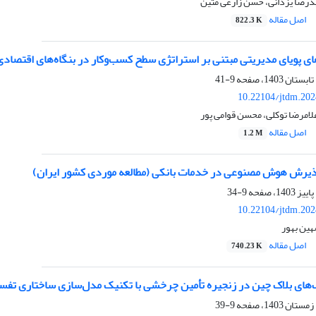
درضا یزدانی، حسن زارعی متین
اصل مقاله
822.3 K
ی پویای مدیریتی مبتنی بر استراتژی سطح کسب‌وکار در بنگاه‌های اقتصادی
9-41
10.22104/jtdm.202
امرضا توکلی، محسن قوامی پور
اصل مقاله
1.2 M
پذیرش هوش مصنوعی در خدمات بانکی (مطالعه موردی کشور ایران)
9-34
10.22104/jtdm.202
هین بهور
اصل مقاله
740.23 K
‌های بلاک چین در زنجیره تأمین چرخشی با تکنیک مدل‌سازی ساختاری تفس
9-39