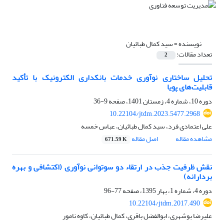
نویسنده =
سید کمال طبائیان
تعداد مقالات:
2
تحلیل ساختاری نوآوری خدمات بانکداری الکترونیک با تأکید
قابلیت‌‌های پویا
دوره 10، شماره 4، زمستان 1401، صفحه
9-36
10.22104/jtdm.2023.5477.2968
علی اعتمادی فرد، سید کمال طبائیان، عباس خمسه
مشاهده مقاله
اصل مقاله
671.59 K
نقش ظرفیت جذب در ارتقاء دو سوتوانی نوآوری (اکتشافی و بهره
بردارانه)
دوره 4، شماره 1، بهار 1395، صفحه
77-96
10.22104/jtdm.2017.490
علیرضا بوشهری، ابوالفضل باقری، کمال طبائیان، کاوه نامور