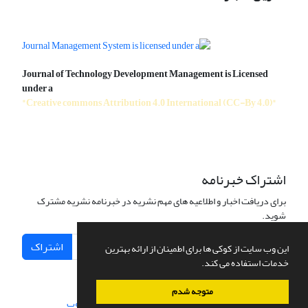
Journal of Technology Development Management is Licensed
under a
"Creative commons Attribution 4.0 International (CC-By 4.0)"
اشتراک خبرنامه
برای دریافت اخبار و اطلاعیه های مهم نشریه در خبرنامه نشریه مشترک
شوید.
اشتراک
این وب سایت از کوکی ها برای اطمینان از ارائه بهترین
خدمات استفاده می کند.
متوجه شدم
سامانه مدیریت نشریات علمی.
طراحی و پیاده سازی از
سیناوب