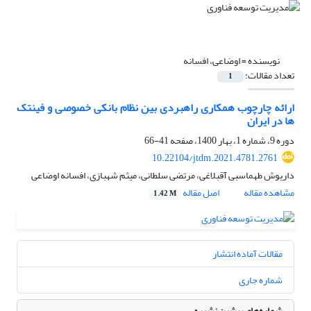
نویسنده =
اوضاعی، افسانه
تعداد مقالات:
1
ارائه چارچوب همکاری راهبردی بین نظام بانکی خصوصی و فینتک
ها در ایران
دوره 9، شماره 1، بهار 1400، صفحه
41-66
10.22104/jtdm.2021.4781.2761
داریوش طهماسبی آقبلاغی، مرتضی سلطانی، میثم شهبازی، افسانه اوضاعی
مشاهده مقاله
اصل مقاله
1.42 M
مقالات آماده انتشار
شماره جاری
شماره‌های پیشین نشریه