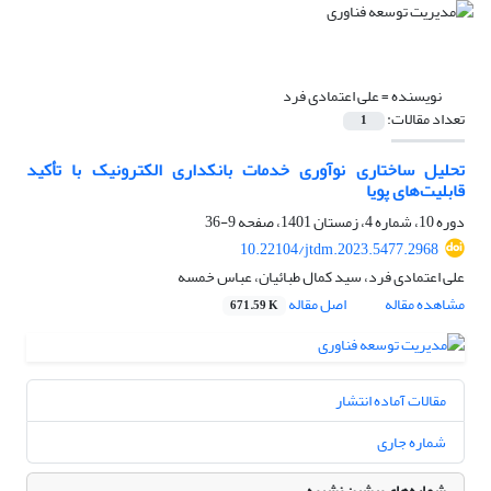
نویسنده =
علی اعتمادی فرد
تعداد مقالات:
1
تحلیل ساختاری نوآوری خدمات بانکداری الکترونیک با تأکید
قابلیت‌‌های پویا
دوره 10، شماره 4، زمستان 1401، صفحه
9-36
10.22104/jtdm.2023.5477.2968
علی اعتمادی فرد، سید کمال طبائیان، عباس خمسه
مشاهده مقاله
اصل مقاله
671.59 K
مقالات آماده انتشار
شماره جاری
شماره‌های پیشین نشریه