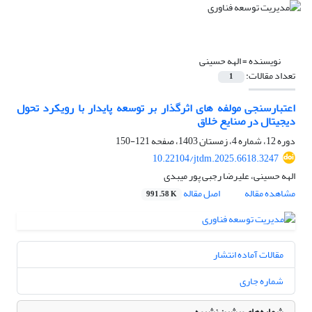
نویسنده =
الهه حسینی
تعداد مقالات:
1
اعتبارسنجی مولفه های اثرگذار بر توسعه پایدار با رویکرد تحول
دیجیتال در صنایع خلاق
دوره 12، شماره 4، زمستان 1403، صفحه
121-150
10.22104/jtdm.2025.6618.3247
الهه حسینی، علیرضا رجبی پور میبدی
مشاهده مقاله
اصل مقاله
991.58 K
مقالات آماده انتشار
شماره جاری
شماره‌های پیشین نشریه