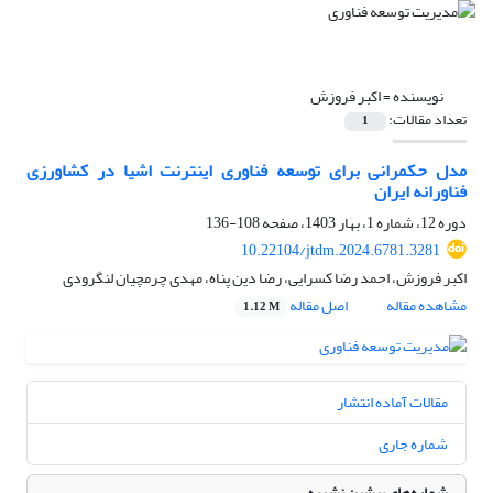
نویسنده =
اکبر فروزش
تعداد مقالات:
1
مدل حکمرانی برای توسعه فناوری اینترنت اشیا در کشاورزی
فناورانه ایران
دوره 12، شماره 1، بهار 1403، صفحه
108-136
10.22104/jtdm.2024.6781.3281
اکبر فروزش، احمد رضا کسرایی، رضا دین پناه، مهدی چرمچیان لنگرودی
مشاهده مقاله
اصل مقاله
1.12 M
مقالات آماده انتشار
شماره جاری
شماره‌های پیشین نشریه