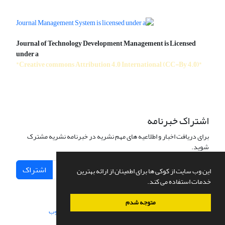
Journal of Technology Development Management is Licensed
under a
"Creative commons Attribution 4.0 International (CC-By 4.0)"
اشتراک خبرنامه
برای دریافت اخبار و اطلاعیه های مهم نشریه در خبرنامه نشریه مشترک
شوید.
اشتراک
این وب سایت از کوکی ها برای اطمینان از ارائه بهترین
خدمات استفاده می کند.
متوجه شدم
سامانه مدیریت نشریات علمی.
طراحی و پیاده سازی از
سیناوب