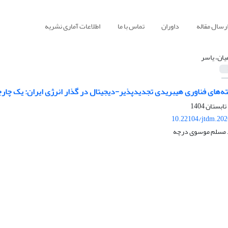
رسال مقاله
داوران
تماس با ما
اطلاعات آماری نشریه
میان، یاسر
ی فناوری هیبریدی تجدیدپذیر-دیجیتال در گذار انرژی ایران: یک چارچوب مبتنی ‌بر شبکه‌ی علّی 
10.22104/jtdm.202
د مسلم موسوی درچه