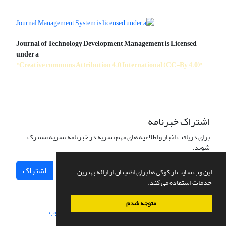
Journal of Technology Development Management is Licensed
under a
"Creative commons Attribution 4.0 International (CC-By 4.0)"
اشتراک خبرنامه
برای دریافت اخبار و اطلاعیه های مهم نشریه در خبرنامه نشریه مشترک
شوید.
اشتراک
این وب سایت از کوکی ها برای اطمینان از ارائه بهترین
خدمات استفاده می کند.
متوجه شدم
سامانه مدیریت نشریات علمی.
طراحی و پیاده سازی از
سیناوب