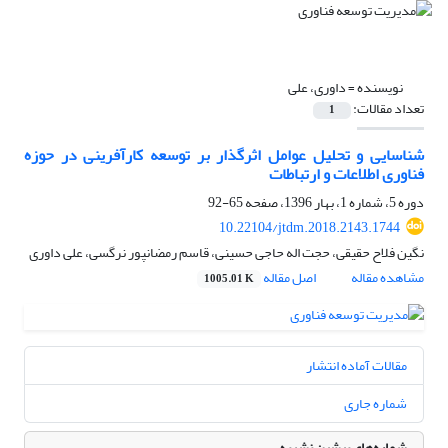
نویسنده =
داوری، علی
تعداد مقالات:
1
شناسایی و تحلیل عوامل اثرگذار بر توسعه کارآفرینی در حوزه
فناوری اطلاعات و ارتباطات
دوره 5، شماره 1، بهار 1396، صفحه
65-92
10.22104/jtdm.2018.2143.1744
نگین فلاح حقیقی، حجت اله حاجی حسینی، قاسم رمضانپور نرگسی، علی داوری
مشاهده مقاله
اصل مقاله
1005.01 K
مقالات آماده انتشار
شماره جاری
شماره‌های پیشین نشریه