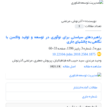
نویسنده =
آذرنوش، مرتضی
تعداد مقالات:
1
راهبردهای سیاستی برای نوآوری در توسعه و تولید واکسن با
نگاهی به چالش‎های جاری
دوره 5، شماره 3، پاییز 1396، صفحه
33-60
10.22104/jtdm.2018.2584.1875
وحید مرندی، سید حبیب اله طباطبائیان، پریوش جعفری، مرتضی آذرنوش
مشاهده مقاله
اصل مقاله
1021.1 K
مقالات آماده انتشار
شماره جاری
شماره‌های پیشین نشریه