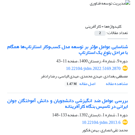
کلیدواژه‌ها =
کارآفرینی
تعداد مقالات:
2
شناسایی عوامل مؤثر بر توسعه مدل کسب‌وکار استارتاپ‌ها همگام
با مراحل بلوغ یک استارتاپ
دوره 9، شماره 4، زمستان 1400، صفحه
11-43
10.22104/jtdm.2022.5169.2870
مصطفی بغدادی، مهدی محمدی، مهدی الیاسی، رضا رادفر
مشاهده مقاله
اصل مقاله
1.47 M
بررسی عوامل ضد انگیزشی دانشجویان و دانش آموختگان جوان
ایرانی در تاسیس بنگاه‌ کارآفرینانه
دوره 1، شماره 1، تابستان 1392، صفحه
133-148
10.22104/jtdm.2013.6
محمد تقی انصاری، بهمن فکور