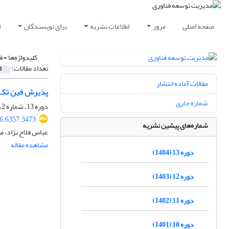
صفحه اصلی
مرور
اطلاعات نشریه
برای نویسندگان
ا
کلیدواژه‌ها =
فی
تعداد مقالات:
1
مقالات آماده انتشار
پذیرش فین ‎تک، عملکرد غیرمالی و اقتصاد چرخشی (مطالعه موردی بانک‎های خصوصی ایران)
شماره جاری
دوره 13، شماره 2، تابستان 1404
6.6357.3473
شماره‌های پیشین نشریه
عباس فلاح نژاد، م
مشاهده مقاله
دوره 13 (1404)
دوره 12 (1403)
دوره 11 (1402)
دوره 10 (1401)