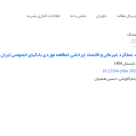
رسال مقاله
داوران
تماس با ما
اطلاعات آماری نشریه
ن‎تک
10.22104/jtdm.202
یثم کاویانی، حسین همتیان