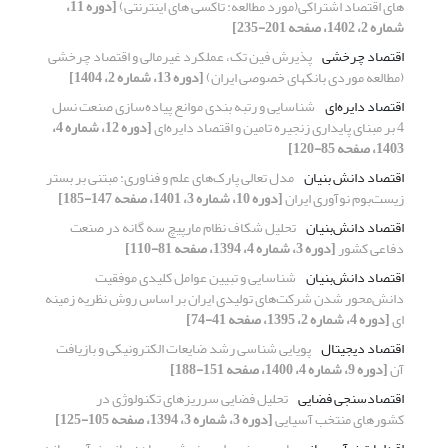
های اقتصاد اشتراکی(مورد مطالعه: تاکسی های اینترنتی)
[دوره 11،
شماره 2، 1402، صفحه 201-235]
اقتصاد چرخشی
پذیرش فین ‎تک، عملکرد غیرمالی و اقتصاد چرخشی
(مطالعه موردی بانک‎های خصوصی ایران)
[دوره 13، شماره 2، 1404]
اقتصاد دایره‌ای
شناسایی و رتبه بندی موانع پیاده‌سازی صنعت نسل
4 بر مبنای پایداری زنجیره تامین و اقتصاد دایره‌ای
[دوره 12، شماره 4،
1403، صفحه 85-120]
اقتصاد دانش بنیان
مدل تعالی پارک‌های علم و فناوری: مبتنی بر بستر
زیست‌بوم نوآوری ایران
[دوره 10، شماره 3، 1401، صفحه 147-185]
اقتصاد دانش‌بنیان
تحلیل شکاف نظام مارپیچ سه گانه در صنعت
دفاعی کشور
[دوره 3، شماره 4، 1394، صفحه 81-110]
اقتصاد دانش‌بنیان
شناسایی و تبیین عوامل کلیدی موفقیت
دانش‌محور شدن شرکت‌های تولیدی ایران بر اساس روش نظریه زمینه
ای
[دوره 4، شماره 2، 1395، صفحه 41-74]
اقتصاد دیجیتال
پویایی شناسی رشد ضایعات الکترونیکی و بازیافت
آن
[دوره 9، شماره 4، 1400، صفحه 151-188]
اقتصادسنجی فضایی
تحلیل فضایی سرریزهای تکنولوژی در
کشورهای منتخب آسیایی
[دوره 3، شماره 3، 1394، صفحه 105-125]