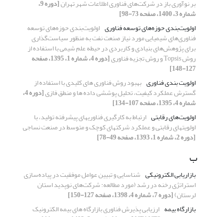
بر نوآوری باز در شرکت‌های فناوری اطلاعات شهر تهران
[دوره 9،
شماره 3، 1400، صفحه 73-98]
اولویت‌بندی حوزه‌های توسعه فناوری
اولویت‌بندی حوزه‌های توسعه
فناوری‌های شیمیایی مورد نیاز صنعت نفت به منظور سیاست‌گذاری
برای پژوهش‌های بنیادی و کاربردی در حیطه علم شیمی با استفاده از
روش Topsis و روش تجزیه فناوری
[دوره 4، شماره 1، 1395، صفحه
127-148]
اولویت بندی فناوری
بهبود روش فناوری های کلیدی با استفاده از
گسترش عملکرد کیفیت، تحلیل پوششی داده ها و منطق فازی
[دوره 4،
شماره 4، 1395، صفحه 107-134]
اولویت‌های رقابتی
ارتباط به کارگیری فناوریهای پیشرفته تولید، با
اولویتهای رقابتی و عملکرد شرکتهای کوچک و متوسط در صنعت نساجی
[دوره 2، شماره 1، 1393، صفحه 49-78]
ب
بازاریابی الکترونیکی
شناسایی و تبیین عوامل موفقیت در پیاده‌سازی
استراتژی رخنه‌ در‌ رشد (مورد مطالعه: شرکت‌های‌ نوپدید استان‌
لرستان)
[دوره 7، شماره 4، 1398، صفحه 127-150]
بازارگاه بیمه
ارزیابی پذیرش فناوری بازارگاه های بیمه الکترونیک