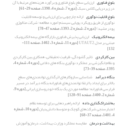
بلوغ فناوری
ارزیابی سطح بلوغ فناوری و برآورد هزینه‌های مرتبط با آن
در زیردریایی کلاس سبک
[دوره 7، شماره 4، 1398، صفحه 29-61]
بلوغ قابلیت نوآوری
ارائه‌ چارچوبی برای ارزیابی و توسعه قابلیت
نوآوری از طریق رویکرد پویایی سیستم‌ (مورد مطالعه‌: شرکت متالوژی‌
پودر مشهد)
[دوره 2، شماره 2، 1393، صفحه 47-78]
بیمه الکترونیک
ارزیابی پذیرش فناوری بازارگاه های بیمه الکترونیک
مبتنی بر مدل UTAUT2
[دوره 11، شماره 3، 1402، صفحه 111-
132]
بین کارکردی
تاثیر گشودگی، ظرفیت تحقیقاتی، همکاری بین کارکردی
و نظام انگیزشی بر عملکرد نوآوری بنگاه های دفاعی
[دوره 4، شماره 4،
1395، صفحه 39-73]
بنگاه دیرآمد
شناسایی سازوکارهای اثرگذاری توانمندی‌های سطح
بالاتر برای ایجاد یا ارتقا توانمندی‌های فناورانه بنگاه دیرآمد در مسیر
فرارسی فناورانه: مطالعه موردی یک بنگاه خودروسازی ایرانی
[دوره 9،
شماره 2، 1400، صفحه 91-128]
به‌اشتراک‌گذاری داده
ارائه راهبردهایی برای توسعه نظام
اعتبارسنجی شرکت‌های کوچک و متوسط دانش‌بنیان
[دوره 10، شماره
4، 1401، صفحه 37-68]
بهداشت و درمان
مقایسه عملکرد وزارت بهداشت، درمان‌و‌آموزش