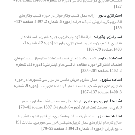
اکتساب فناوری در صنایع دفاعی
[دوره 9، شماره 4، 1400، صفحه 101-
127]
استراتژی محور
ارائه مدل کسب وکار موثر در حوزه کسب وکارهای
الکترونیکی با روش شبکه خزانه
[دوره 6، شماره 2، 1397، صفحه 137-
159]
استراتژی نوآورانه
ارائه الگوی پایداری زنجیره تامین با استفاده از
فناوری بلاک‌چین مبتنی بر استراتژی نوآورانه
[دوره 12، شماره 1،
1403، صفحه 79-107]
استفاده مداوم
تعیین کننده های قصد استفاده مداوم از سیستم های
اقتصاد اشتراکی(مورد مطالعه: تاکسی های اینترنتی)
[دوره 11، شماره
2، 1402، صفحه 201-235]
اشاعه فناوری
مدل سازی جریان دانش در فرارسی کشورها در حوزه
فناوری های خورشیدی با استفاده از فراداده های پتنت
[دوره 9، شماره
3، 1400، صفحه 137-167]
اشاعه فناوری نرم تجاری
ارائه مدل سیستمی اشاعه فناوری نرم
تجاری در صنعت نفت ایران
[دوره 6، شماره 3، 1397، صفحه 41-70]
اطلاعات متقابل
‏ سنجش تعاملات و همکاری‌های فناورانه و دانشی با
نانوی ایران)‏
[دوره 3، شماره 3، 1394، صفحه 55-79]