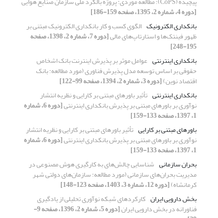
پیچیده (CoPS)؛ مطالعه موردی: پروژه بالگرد ملی سازمان صنایع هوایی
[دوره 4، شماره 2، 1395، صفحه 159-186]
بانکداری الکترونیک
الگوی کسب و کار بانکداری الکترونیک مبتنی بر
ظهور فینتک‌ها و استارتاپ‌های مالی
[دوره 7، شماره 2، 1398، صفحه
195-248]
بانکداری اینترنتی
عوامل موثر بر پذیرش اینترنت بانک اشخاص
حقوقی بر اساس توسعه مدل پذیرش فناوری (مورد مطالعه: بانک
اقتصاد نوین)
[دوره 3، شماره 2، 1394، صفحه 99-122]
بانکداری اینترنتی
تأثیر باورهای مبتنی بر کارایی و نظریه انتشار
نوآوری بر باورهای مبتنی بر پذیرش بانکداری اینترنتی
[دوره 6، شماره
1، 1397، صفحه 133-159]
باورهای مبتنی بر کارایی
تأثیر باورهای مبتنی بر کارایی و نظریه انتشار
نوآوری بر باورهای مبتنی بر پذیرش بانکداری اینترنتی
[دوره 6، شماره
1، 1397، صفحه 133-159]
بحران سازمانی
شناسایی چالش‌های به کارگیری هوش مصنوعی در
مدیریت بحران‌های سازمانی (مورد مطالعه: سازمان‌های دولتی شهر
کرمانشاه)
[دوره 12، شماره 3، 1403، صفحه 123-148]
بخش دارویی ایران
کارکردهای شبکه نوآوری تحلیلی از یادگیری
فناورانه در بخش دارویی ایران
[دوره 5، شماره 2، 1396، صفحه 9-