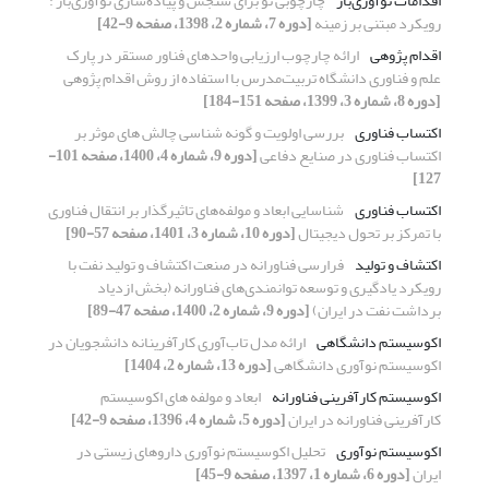
اقدامات نوآوری‌باز
چارچوبی نو برای سنجش و پیاده‌سازی نوآوری‌باز :
رویکرد مبتنی بر زمینه
[دوره 7، شماره 2، 1398، صفحه 9-42]
اقدام پژوهی
ارائه چارچوب ارزیابی واحد‌های فناور مستقر در پارک‌‌
علم و فناوری دانشگاه تربیت‌مدرس با استفاده از روش اقدام پژوهی
[دوره 8، شماره 3، 1399، صفحه 151-184]
اکتساب فناوری
بررسی اولویت و گونه شناسی چالش های موثر بر
اکتساب فناوری در صنایع دفاعی
[دوره 9، شماره 4، 1400، صفحه 101-
127]
اکتساب فناوری
شناسایی ابعاد و مولفه‌های تاثیرگذار بر انتقال فناوری
با تمرکز بر تحول دیجیتال
[دوره 10، شماره 3، 1401، صفحه 57-90]
اکتشاف و تولید
فرارسی فناورانه در صنعت اکتشاف و تولید نفت با
رویکرد یادگیری و توسعه توانمندی‌های فناورانه (بخش ازدیاد
برداشت نفت در ایران)
[دوره 9، شماره 2، 1400، صفحه 47-89]
اکوسیستم دانشگاهی
ارائه مدل تاب‌آوری کارآفرینانه دانشجویان در
اکوسیستم نوآوری دانشگاهی
[دوره 13، شماره 2، 1404]
اکوسیستم کارآفرینی فناورانه
ابعاد و مولفه های اکوسیستم
کارآفرینی فناورانه در ایران
[دوره 5، شماره 4، 1396، صفحه 9-42]
اکوسیستم نوآوری
تحلیل اکوسیستم نوآوری داروهای زیستی در
ایران
[دوره 6، شماره 1، 1397، صفحه 9-45]