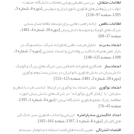
اطلاعات متقابل
بررسی تطبیقی پویایی تعاملات دانشگاه-صنعت-
دولت در پژوهش‌های فناوری نانوی ایران و سوئیس
[دوره 4، شماره 3،
1395، صفحه 97-126]
اطلاعات ناقص
ارائه راهبردهایی برای توسعه نظام اعتبارسنجی
شرکت‌های کوچک و متوسط دانش‌بنیان
[دوره 10، شماره 4، 1401،
صفحه 37-68]
اعتماد به برند
تحلیل فرصت طلبی فناورانه شرکت سامسونگ در
بازار تلفن همراه با تاکید بر وفاداری و اعتماد مشتری
[دوره 7، شماره 3،
1398، صفحه 125-148]
اعتمادساز
همکاری فناورانه نامتقارن بین شرکت‌های بزرگ و کوچک
دانش‌بنیان در بخش فناوری نانو ایران در بسترزیست‌بوم نوآوری
[دوره 10، شماره 2، 1401، صفحه 123-152]
اعتماد نوآوری
نقش اعتماد به نوآوری در ارتباط "تناسب فرد با شغل و
سازمان" با "رفتار کاری نوآورانه" در شرکت‌های دانش بنیان (مورد
مطالعه: پارک علم و فناوری دانشگاه تهران)
[دوره 4، شماره 1، 1395،
صفحه 43-76]
اعداد خاکستری سه پارامتره
ارزیابی و انتخاب فناوری سبز خنک کن
های کلینکر
[دوره 6، شماره 1، 1397، صفحه 161-185]
اقتصاد اشتراکی
تعیین کننده های قصد استفاده مداوم از سیستم