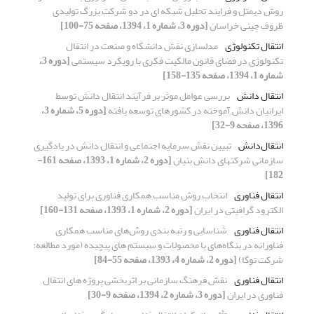
روش دیمتل و فرایند تحلیل شبکه ای در دو شرکت بزرگ تولیدی
ظروف چینی خراسان
[دوره 3، شماره 1، 1394، صفحه 75-100]
انتقال تکنولوژی
مدلسازی نقش دانشگاه و صنعت در انتقال
تکنولوژی در فضای قانون مالکیت فکری با رویکرد سیستمی
[دوره 3،
شماره 1، 1394، صفحه 135-158]
انتقال دانش
بررسی عوامل موثر بر فرآیند انتقال دانش توسط
ایرانیان دانش آموخته در کشورهای توسعه یافته
[دوره 5، شماره 3،
1396، صفحه 9-32]
انتقال‌دانش
تبیین نقش سرمایه اجتماعی و انتقال دانش در یادگیری
سازمانی شرکتهای دانش بنیان
[دوره 2، شماره 1، 1393، صفحه 161-
182]
انتقال فناوری
انتخاب روش مناسب همکاری فناوری برای تولید
الکترود گرافیتی در ایران
[دوره 2، شماره 1، 1393، صفحه 131-160]
انتقال فناوری
شناسایی و رتبه بندی روش‌های مناسب همکاری
فناورانه در بنگاه‌های با محصولات و سیستم های پیچیده (مورد مطالعه:
شرکت توگا)
[دوره 2، شماره 4، 1393، صفحه 55-84]
انتقال فناوری
نقش فرهنگ سازمانی بر اثربخشی پروژه های انتقال
فناوری در ایران
[دوره 3، شماره 2، 1394، صفحه 9-30]