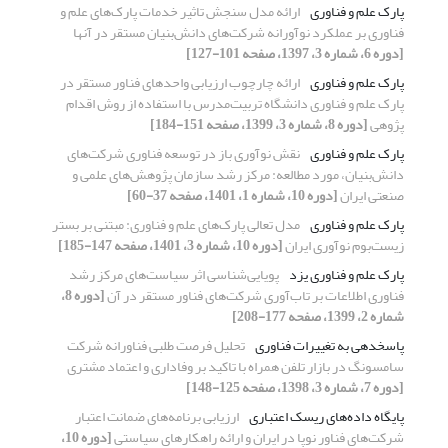
پارک علم و فناوری
ارائه مدل سنجش تاثیر خدمات پارک‌های علم و
فناوری بر عملکرد نوآورانه شرکت‌های دانش‌بنیان مستقر در آنها
[دوره 6، شماره 3، 1397، صفحه 101-127]
پارک علم و فناوری
ارائه چارچوب ارزیابی واحد‌های فناور مستقر در
پارک‌‌ علم و فناوری دانشگاه تربیت‌مدرس با استفاده از روش اقدام
پژوهی
[دوره 8، شماره 3، 1399، صفحه 151-184]
پارک علم و فناوری
نقش نوآوری باز در توسعه فناوری شرکت‌های
دانش‌بنیان، مورد مطالعه: مرکز رشد سازمان پژوهش‌های علمی و
صنعتی ایران
[دوره 10، شماره 1، 1401، صفحه 37-60]
پارک علم و فناوری
مدل تعالی پارک‌های علم و فناوری: مبتنی بر بستر
زیست‌بوم نوآوری ایران
[دوره 10، شماره 3، 1401، صفحه 147-185]
پارک علم و فناوری یزد
پویایی‌شناسی اثر سیاست‌های مرکز رشد
فناوری اطلاعات بر تاب‌آوری شرکت‌های فناور مستقر در آن
[دوره 8،
شماره 2، 1399، صفحه 177-208]
پاسخ‏دهی به تغییرات فناوری
تحلیل فرصت طلبی فناورانه شرکت
سامسونگ در بازار تلفن همراه با تاکید بر وفاداری و اعتماد مشتری
[دوره 7، شماره 3، 1398، صفحه 125-148]
پایگاه داده‌های ریسک اعتباری
ارزیابی برنامه‌های ضمانت اعتبار
شرکت‌های فناور نوپا در ایران و ارائه راهکارهای سیاستی
[دوره 10،