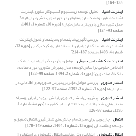
135-164]
اینترنت اشیاء
تحلیل توسعه زیست‌بوم کسب‌وکار فناوری اینترنت
اشیا به‌منظور توانمندسازی معلولان در حوزة توان‌بخشی ایران (ارائة
مدل شبیه‌سازی با رویکرد عامل بنیان)
[دوره 10، شماره 1، 1401،
صفحه 93-124]
اینترنت اشیاء
بررسی تأثیر پیشایندها و پسایندهای تحول اینترنت
اشیاء در صنعت بانکداری ایران با استفاده از رویکرد ترکیبی
[دوره 12،
شماره 4، 1403، صفحه 187-214]
اینترنت بانک اشخاص حقوقی
عوامل موثر بر پذیرش اینترنت بانک
اشخاص حقوقی بر اساس توسعه مدل پذیرش فناوری (مورد مطالعه:
بانک اقتصاد نوین)
[دوره 3، شماره 2، 1394، صفحه 99-122]
انتشار فناوری
بررسی عوامل مؤثر بر پذیرش فناوری‌های اطلاعاتی در
سازمان‌ها
[دوره 1، شماره 3، 1392، صفحه 97-122]
انتشار فناوری
پیش‌بینی انتشار فناوری رایانش ابری در ایران بوسیله
منحنی‌های رشد و اثرات روند انتشار سایر کشورها
[دوره 4، شماره 1،
1395، صفحه 97-126]
انتقال
چارچوبی برای محرک‌‌ها و چالش‌های شکل‌گیری انتقال تحقیق و
توسعه و مقصد آن
[دوره 13، شماره 1، 1404، صفحه 149-178]
انتقال تکنولوژی
انتخاب روش مناسب انتقال تکنولوژی با استفاده از