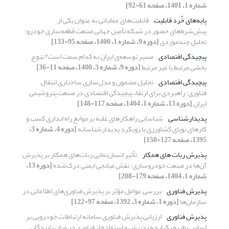
شماره 1، 1401، صفحه 61-92]
پایه‌های خُرد قابلیت
قابلیت‌های عملیاتی به عنوان یکی از
پیش‌شرط‌های حضور در شبکه تأمین جهانی صنعت قطعه‌سازی خودرو؛
تحلیل چندموردی
[دوره 9، شماره 1، 1400، صفحه 95-133]
پیچیدگی اقتصادی
مسیر توسعه‌ی ایران به کدام سمت است؟ تنوع
بخشی مرتبط یا غیر مرتبط
[دوره 9، شماره 3، 1400، صفحه 11-36]
پیچیدگی اقتصادی
تحلیل مضمون و مدل‌سازی ساختاری انتقال
فناوری: راهبردی برای ارتقاء پیچیدگی اقتصادی در صنعت پتروشیمی
ایران
[دوره 13، شماره 1، 1404، صفحه 117-148]
پدیدار‌شناسی
شناسایی راهکارهای غلبه بر موانع راه اندازی کسب و
کارهای نوپای کشاورزی با رویکرد پدیدارشناسانه
[دوره 4، شماره 3،
1395، صفحه 127-150]
پذیرش ربات های همکار
تأثیر انسان‌نمایی ربات‌های همکار بر پذیرش
آن‌ها در صنعت خودروسازی: نقش میانجی ایمنی درک‌شده
[دوره 13،
شماره 1، 1404، صفحه 179-208]
پذیرش فناوری
بررسی عوامل مؤثر بر پذیرش فناوری‌های اطلاعاتی در
سازمان‌ها
[دوره 1، شماره 3، 1392، صفحه 97-122]
پذیرش فناوری
ارزیابی پذیرش فناوری سامانه ارتباطات خودرویی بر
اساس نظریه یکپارچه پذیرش و استفاده از فناوری در میان رانندگان