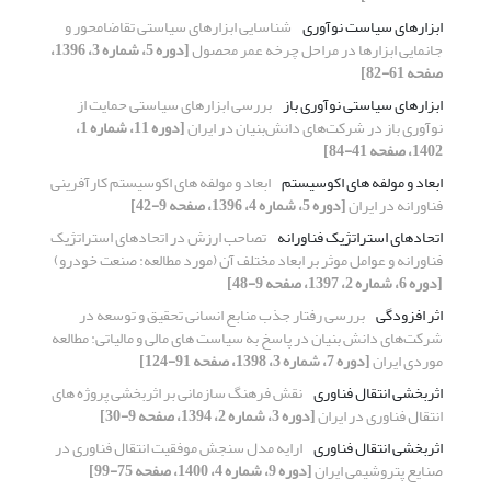
ابزارهای سیاست نوآوری
شناسایی ابزارهای سیاستی تقاضامحور و
جانمایی ابزارها در مراحل چرخه عمر محصول
[دوره 5، شماره 3، 1396،
صفحه 61-82]
ابزارهای سیاستی نوآوری باز
بررسی ابزار‌های سیاستی حمایت از
نوآوری باز در شرکت‌های دانش‌بنیان در ایران
[دوره 11، شماره 1،
1402، صفحه 41-84]
ابعاد و مولفه ‏های اکوسیستم
ابعاد و مولفه های اکوسیستم کارآفرینی
فناورانه در ایران
[دوره 5، شماره 4، 1396، صفحه 9-42]
اتحادهای استراتژیک فناورانه
تصاحب ارزش در اتحادهای استراتژیک
فناورانه و عوامل موثر بر ابعاد مختلف آن (مورد مطالعه: صنعت خودرو)
[دوره 6، شماره 2، 1397، صفحه 9-48]
اثر افزودگی
بررسی رفتار جذب منابع انسانی تحقیق و توسعه در
شرکت‌های دانش بنیان در پاسخ به سیاست های مالی و مالیاتی: مطالعه
موردی ایران
[دوره 7، شماره 3، 1398، صفحه 91-124]
اثربخشی انتقال فناوری
نقش فرهنگ سازمانی بر اثربخشی پروژه های
انتقال فناوری در ایران
[دوره 3، شماره 2، 1394، صفحه 9-30]
اثربخشی انتقال فناوری
ارایه مدل سنجش موفقیت انتقال فناوری در
صنایع پتروشیمی ایران
[دوره 9، شماره 4، 1400، صفحه 75-99]