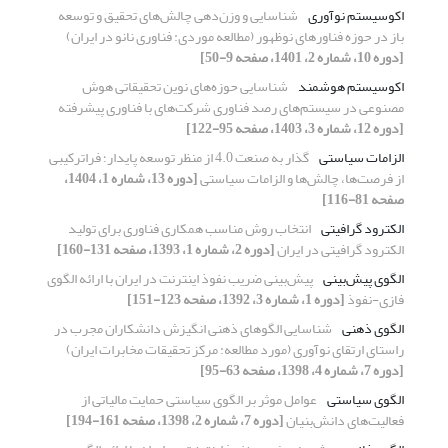
اکوسیستم نوآوری
شناسایی و وزن‌دهی چالش‌های تحقیق ‌و‌ توسعه
باز در حوزه فناورهای نوظهور (مطالعه موردی: فناوری نانو در ایران)
[دوره 10، شماره 2، 1401، صفحه 9-50]
اکوسیستم هوشمند
شناسایی حوزه‌های نوین تحقیقاتی هوش
مصنوعی در سیستم‌های رصد فناوری شرکت‌های با فناوری پیشرفته
[دوره 12، شماره 3، 1403، صفحه 95-122]
الزامات سیاستی
گذار به صنعت 4.0 از منظر توسعه پایدار؛ فراترکیبی
از فرصت‌ها، چالش‌ها و الزامات سیاستی
[دوره 13، شماره 1، 1404،
صفحه 81-116]
الکترود گرافیتی
انتخاب روش مناسب همکاری فناوری برای تولید
الکترود گرافیتی در ایران
[دوره 2، شماره 1، 1393، صفحه 131-160]
الگوی پیش‌بینی
پیش‌‌بینی ضریب نفوذ اینترنت در ایران با ارائه الگوی
فازی-نفوذ
[دوره 1، شماره 3، 1392، صفحه 123-151]
الگوی ذهنی
شناسایی الگوهای ذهنی انگیزش دانشکاران مجرب در
راستای ارتقای نوآوری (مورد مطالعه:‌ مرکز تحقیقات مخابرات ایران)
[دوره 7، شماره 4، 1398، صفحه 63-95]
الگوی سیاستی
عوامل موثر بر الگوی سیاستی حمایت مالیاتی از
فعالیت‌های دانش‌بنیان
[دوره 7، شماره 2، 1398، صفحه 161-194]