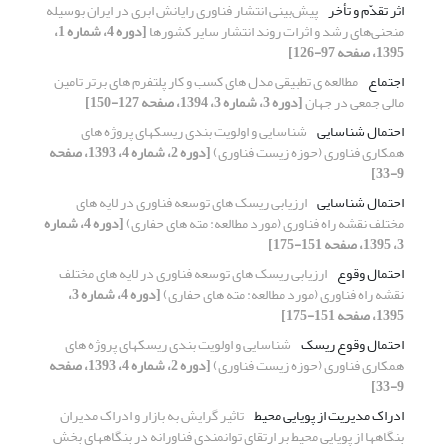
اثر تقدّم و تأخر
پیش‌بینی انتشار فناوری رایانش ابری در ایران بوسیله
منحنی‌های رشد و اثرات روند انتشار سایر کشورها
[دوره 4، شماره 1،
1395، صفحه 97-126]
اجتماع
مطالعه ی تطبیقی مدل های کسب و کار پلتفرم های برتر تامین
مالی جمعی در جهان
[دوره 3، شماره 3، 1394، صفحه 127-150]
احتمال شناسایی
شناسایی و اولویت بندی ریسکهای پروژه های
همکاری فناوری (حوزه زیست فناوری)
[دوره 2، شماره 4، 1393، صفحه
9-33]
احتمال شناسایی
ارزیابی ریسک های توسعه فناوری در لایه های
مختلف نقشه راه فناوری (مورد مطالعه: مته های حفاری)
[دوره 4، شماره
3، 1395، صفحه 151-175]
احتمال وقوع
ارزیابی ریسک های توسعه فناوری در لایه های مختلف
نقشه راه فناوری (مورد مطالعه: مته های حفاری)
[دوره 4، شماره 3،
1395، صفحه 151-175]
احتمال وقوع ریسک
شناسایی و اولویت بندی ریسکهای پروژه های
همکاری فناوری (حوزه زیست فناوری)
[دوره 2، شماره 4، 1393، صفحه
9-33]
ادراک مدیریت از پویایی محیط
تاثیر گرایش به بازار و ادراک مدیران
بنگاهها از پویایی محیط بر ارتقای توانمندی فناورانه در بنگاههای بخش