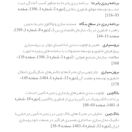
برنامه ریزی پابرجا
برنامه ریزی پابرجا به منظور کسب آمادگی جهت
جذب و توسعه موفق فناوری دفاعی
[دوره 5، شماره 1، 1396، صفحه
93-116]
برنامه ریزی در سطح بنگاه
مستندسازی و واکاوی تجربه تدوین
راهبرد فناوری در یک سازمان اقتصادی بزرگ
[دوره 8، شماره 2، 1399،
صفحه 11-44]
برونسپاری
تعیین و اولویت ‏بندی شاخص‏های مؤثر بر برونسپاری
پروژه‏های تحقیق و توسعه محصولات با سامانه های پیچیده (مورد
مطالعه: سازمان صنایع هوایی )
[دوره 5، شماره 3، 1396، صفحه 139-
168]
برون‌سپاری
چارچوبی برای محرک‌‌ها و چالش‌های شکل‌گیری انتقال
تحقیق و توسعه و مقصد آن
[دوره 13، شماره 1، 1404، صفحه 149-
178]
بلاکچین
اولویت بندی متغیرهای پایداری زنجیره تأمین خدمات
پرداخت الکترونیک در تأثیرپذیری از فناوری بلاکچین
[دوره 10، شماره
4، 1401، صفحه 69-98]
بلاک‌چین
تحلیلی در محرک‌های بلاک چین در زنجیره تأمین چرخشی با
تکنیک مدل‌سازی ساختاری تفسیری فراگیر در صنعت خودروسازی
ایران
[دوره 12، شماره 4، 1403، صفحه 9-39]