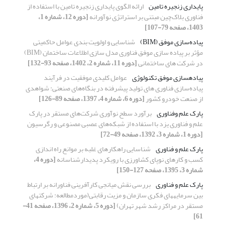
پایداری زنجیره تامین
ارائه الگوی پایداری زنجیره تامین با استفاده از
فناوری بلاک‌چین مبتنی بر استراتژی نوآورانه
[دوره 12، شماره 1،
1403، صفحه 79-107]
پیاده‌سازی موفق (BIM)
شناسایی و اولویت بندی عوامل حاکمیتی
مؤثر بر پیاده سازی موفق فناوری مدل سازی اطلاعات ساختمان (BIM)
در شرکت های ساختمانی
[دوره 11، شماره 2، 1402، صفحه 93-132]
پیادهسازی موفق تکنولوژی
عوامل کلیدی موفقیت در فرآیند
پیاده‌سازی فناوری های تولید پیشرفته در بنگاه‌های صنعتی: شواهدی
از صنعت خودرو کشور
[دوره 6، شماره 4، 1397، صفحه 89-126]
پارک علم وفناوری
برآورد سطح نوآوری شرکت‌های مستقر در پارک
علم و فناوری یزد با استفاده از شبکه‌های عصبی مصنوعی و رگرسیون
[دوره 1، شماره 3، 1392، صفحه 49-72]
پارک علم و فناوری
شناسایی راهکارهای غلبه بر موانع راه اندازی
کسب و کارهای نوپای کشاورزی با رویکرد پدیدارشناسانه
[دوره 4،
شماره 3، 1395، صفحه 127-150]
پارک علم و فناوری
بررسی نقش میانجی کارآفرینی فناورانه بر ارتباط
بین سرمایه‏های فکری سازمان و مزیت رقابتی(موردمطالعه: شرکت‏های
مستقر در مراکز رشد شهر تهران)
[دوره 5، شماره 2، 1396، صفحه 41-
61]