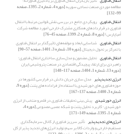
انتقال فناوری
تأثیر بازیگران انتقال فناوری بر یادگیری فناورانه؛
مطالعه موردی صنعت نساجی سوریه
[دوره 4، شماره 2، 1395، صفحه
99-132]
انتقال فناوری
رویکردی جامع در بررسی نقش قوانین مرتبط با انتقال
فناوری در قراردادهای همکاری مشترک خارجی (مورد مطالعه شرکت
اُمیاپارس)
[دوره 8، شماره 2، 1399، صفحه 45-76]
انتقال فناوری
شناسایی ابعاد و مولفه‌های تاثیرگذار بر انتقال فناوری
با تمرکز بر تحول دیجیتال
[دوره 10، شماره 3، 1401، صفحه 57-90]
انتقال فناوری
تحلیل مضمون و مدل‌سازی ساختاری انتقال فناوری:
راهبردی برای ارتقاء پیچیدگی اقتصادی در صنعت پتروشیمی ایران
[دوره 13، شماره 1، 1404، صفحه 117-148]
انرژی تجدید‌پذیر
مدل سازی جریان دانش در فرارسی کشورها در
حوزه فناوری های خورشیدی با استفاده از فراداده های پتنت
[دوره 9،
شماره 3، 1400، صفحه 137-167]
انرژی خورشیدی
پیش بینی تحقیقات فناوری در قلمرو منتخب از انرژی
خورشیدی : کاربرد تحلیل پتنت و شبکه عصبی مصنوعی
[دوره 4،
شماره 1، 1395، صفحه 149-171]
انرژی‌های تجدیدپذیر
تأثیر سرریز فناوری از کانال سرمایه‌گذاری
مستقیم خارجی و واردات کالا بر سهم تولید انرژی‌های تجدید پذیر از کل