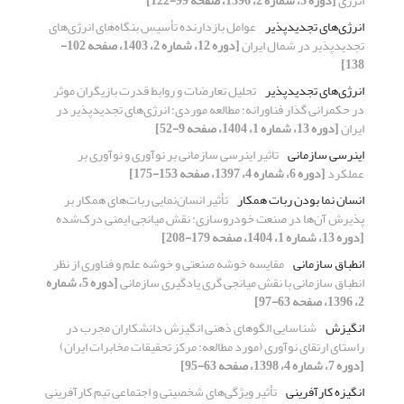
انرژی
[دوره 5، شماره 2، 1396، صفحه 99-122]
انرژی‌های تجدیدپذیر
عوامل بازدارنده تأسیس بنگاه‌های انرژی‌های
تجدیدپذیر در شمال ایران
[دوره 12، شماره 2، 1403، صفحه 102-
138]
انرژی‌های تجدیدپذیر
تحلیل تعارضات و روابط قدرت بازیگران موثر
در حکمرانی گذار فناورانه؛ مطالعه موردی: انرژی‌های تجدیدپذیر در
ایران
[دوره 13، شماره 1، 1404، صفحه 9-52]
اینرسی سازمانی
تاثیر اینرسی سازمانی بر نوآوری و نوآوری بر
عملکرد
[دوره 6، شماره 4، 1397، صفحه 153-175]
انسان نما بودن ربات همکار
تأثیر انسان‌نمایی ربات‌های همکار بر
پذیرش آن‌ها در صنعت خودروسازی: نقش میانجی ایمنی درک‌شده
[دوره 13، شماره 1، 1404، صفحه 179-208]
انطباق سازمانی
مقایسه خوشه صنعتی و خوشه علم و فناوری از نظر
انطباق سازمانی با نقش میانجی گری یادگیری سازمانی
[دوره 5، شماره
2، 1396، صفحه 63-97]
انگیزش
شناسایی الگوهای ذهنی انگیزش دانشکاران مجرب در
راستای ارتقای نوآوری (مورد مطالعه:‌ مرکز تحقیقات مخابرات ایران)
[دوره 7، شماره 4، 1398، صفحه 63-95]
انگیزه کارآفرینی
تأثیر ویژگی‌های شخصیتی و اجتماعی تیم کارآفرینی