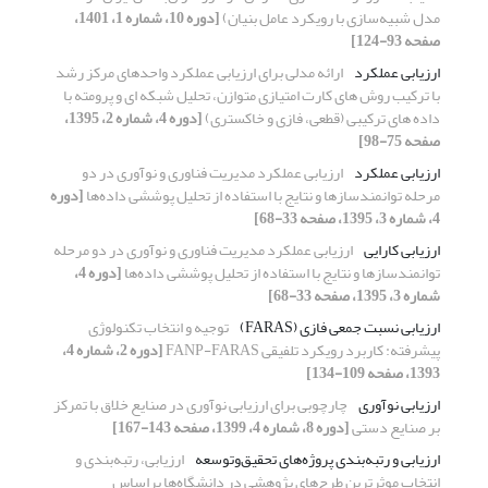
مدل شبیه‌سازی با رویکرد عامل بنیان)
[دوره 10، شماره 1، 1401،
صفحه 93-124]
ارزیابی عملکرد
ارائه مدلی برای ارزیابی عملکرد واحدهای مرکز رشد
با ترکیب روش های کارت امتیازی متوازن، تحلیل شبکه ای و پرومته با
داده های ترکیبی (قطعی، فازی و خاکستری)
[دوره 4، شماره 2، 1395،
صفحه 75-98]
ارزیابی عملکرد
ارزیابی عملکرد مدیریت فناوری و نوآوری در دو
مرحله توانمندسازها و نتایج با استفاده از تحلیل پوششی داده‌ها
[دوره
4، شماره 3، 1395، صفحه 33-68]
ارزیابی کارایی
ارزیابی عملکرد مدیریت فناوری و نوآوری در دو مرحله
توانمندسازها و نتایج با استفاده از تحلیل پوششی داده‌ها
[دوره 4،
شماره 3، 1395، صفحه 33-68]
ارزیابی نسبت جمعی فازی (FARAS)
توجیه و انتخاب تکنولوژی
پیشرفته: کاربرد رویکرد تلفیقی FANP-FARAS
[دوره 2، شماره 4،
1393، صفحه 109-134]
ارزیابی نوآوری
چارچوبی برای ارزیابی نوآوری در صنایع خلاق با تمرکز
بر صنایع دستی
[دوره 8، شماره 4، 1399، صفحه 143-167]
ارزیابی و رتبه‌بندی پروژه‌های تحقیق‌و‌توسعه
ارزیابی، رتبه‌بندی و
انتخاب موثرترین طرح‌های پژوهشی در دانشگاه‌ها براساس