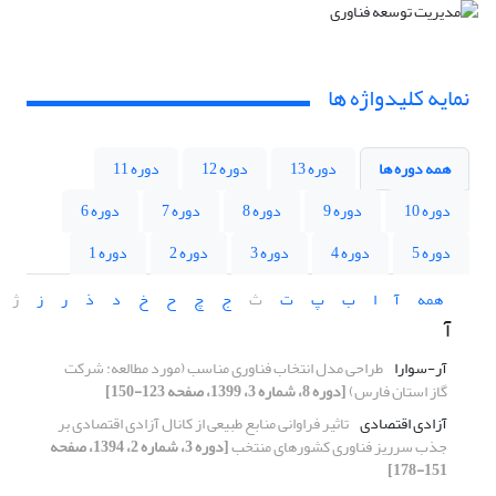
نمایه کلیدواژه ها
همه دوره ها
دوره 13
دوره 12
دوره 11
دوره 10
دوره 9
دوره 8
دوره 7
دوره 6
دوره 5
دوره 4
دوره 3
دوره 2
دوره 1
همه
آ
ا
ب
پ
ت
ث
ج
چ
ح
خ
د
ذ
ر
ز
ژ
آ
آر-سوارا
طراحی مدل انتخاب فناوری مناسب (مورد مطالعه: شرکت
گاز استان فارس)
[دوره 8، شماره 3، 1399، صفحه 123-150]
آزادی اقتصادی
تاثیر فراوانی منابع طبیعی از کانال آزادی اقتصادی بر
جذب سرریز فناوری کشورهای منتخب
[دوره 3، شماره 2، 1394، صفحه
151-178]