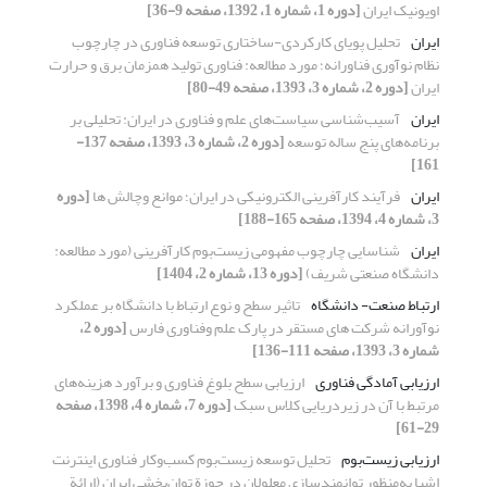
اویونیک ایران
[دوره 1، شماره 1، 1392، صفحه 9-36]
ایران
تحلیل پویای کارکردی-ساختاری توسعه فناوری در چارچوب
نظام نوآوری فناورانه؛ مورد مطالعه: فناوری تولید همزمان برق و حرارت
ایران
[دوره 2، شماره 3، 1393، صفحه 49-80]
ایران
آسیب‌شناسی سیاست‌های علم و فناوری در ایران: تحلیلی بر
برنامه‌های پنج ساله توسعه
[دوره 2، شماره 3، 1393، صفحه 137-
161]
ایران
فرآیند کارآفرینی الکترونیکی در ایران؛ موانع وچالش ها
[دوره
3، شماره 4، 1394، صفحه 165-188]
ایران
شناسایی چارچوب مفهومی زیست‌بوم کارآفرینی (مورد مطالعه:
دانشگاه صنعتی شریف)
[دوره 13، شماره 2، 1404]
ارتباط صنعت- دانشگاه
تاثیر سطح و نوع ارتباط با دانشگاه بر عملکرد
نوآورانه شرکت های مستقر در پارک علم وفناوری فارس
[دوره 2،
شماره 3، 1393، صفحه 111-136]
ارزیابی آمادگی فناوری
ارزیابی سطح بلوغ فناوری و برآورد هزینه‌های
مرتبط با آن در زیردریایی کلاس سبک
[دوره 7، شماره 4، 1398، صفحه
29-61]
ارزیابی زیست‌بوم
تحلیل توسعه زیست‌بوم کسب‌وکار فناوری اینترنت
اشیا به‌منظور توانمندسازی معلولان در حوزة توان‌بخشی ایران (ارائة