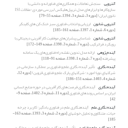
آنتروپی
‏ سنجش تعاملات و همکاری‌های فناورانه و دانشی با
نانوی ایران)‏
[دوره 3، شماره 3، 1394، صفحه 55-79]
آنتروپی شانون
ارزیابی و انتخاب فناوری سبز خنک کن های کلینکر
[دوره 6، شماره 1، 1397، صفحه 161-185]
آنتروپی شانون
شناسایی پیشران‌های موفقیت کارآفرینی دیجیتالی با
رویکرد فراترکیب
[دوره 7، شماره 3، 1398، صفحه 149-172]
آینده‌پژوهی
ارائه مدل تدوین نقشه راه فناوری‌های یک سامانه
پیشرفته
[دوره 7، شماره 1، 1398، صفحه 91-118]
آینده نگاری
تأثیر آینده نگاری علم و فناوری بر عملکرد سازمانی در
شرکتهای نوپا (مورد: شرکتهای پارک علم و فناوری قزوین)
[دوره 12،
شماره 4، 1403، صفحه 151-186]
آینده‌نگاری
آینده‌نگاری فرصت‌های کارآفرینی در حوزه منابع انسانی
ایران بر اساس روندهای فناوری
[دوره 11، شماره 3، 1402، صفحه 9-
42]
آینده نگاری علم
آینده‎نگاری علم در فناوری بادگیر: کاربرد چرخه
حیات، متن‎کاوی و تحلیل خوشه‎ای
[دوره 2، شماره 3، 1393، صفحه 163-
185]
آینده نگاری علم و فناوری
تأثیر آینده نگاری علم و فناوری بر عملکرد