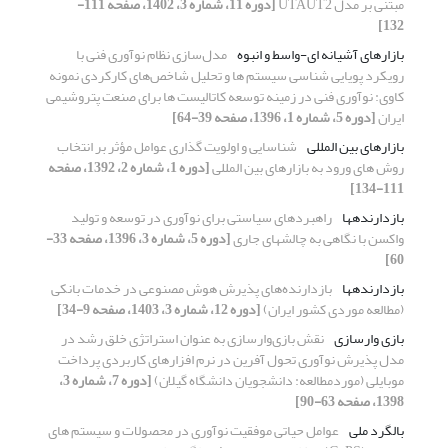
مبتنی بر مدل UTAUT2
[دوره 11، شماره 3، 1402، صفحه 111-
132]
بازارهای آشیانه ای-واسط و انبوه
مدل‌سازی نظام نوآوری فنی با
رویکرد پویایی شناسی سیستم ها و تحلیل شاخص‌های کارکردی نمونه
کاوی: نوآوری فنی در زمینه توسعه کاتالیست ها برای صنعت پتروشیمی
ایران
[دوره 5، شماره 1، 1396، صفحه 39-64]
بازارهای بین المللی
شناسایی و اولویت گذاری عوامل مؤثر بر انتخاب
روش های ورود به بازارهای بین المللی
[دوره 1، شماره 2، 1392، صفحه
111-134]
بازدارنده‎ها
راهبردهای سیاستی برای نوآوری در توسعه و تولید
واکسن با نگاهی به چالش‎های جاری
[دوره 5، شماره 3، 1396، صفحه 33-
60]
بازدارنده‎ها
بازدارنده‌های پذیرش هوش مصنوعی در خدمات بانکی
(مطالعه موردی کشور ایران)
[دوره 12، شماره 3، 1403، صفحه 9-34]
بازی وارسازی
نقش بازی‌وارسازی به عنوان استراتژی خلق رشد در
مدل پذیرش نوآوری تحول آفرین در نرم افزارهای کاربردی پرداخت
موبایلی (موردمطالعه: دانشجویان دانشگاه گیلان)
[دوره 7، شماره 3،
1398، صفحه 63-90]
بالگرد ملی
عوامل حیاتی موفقیت نوآوری در محصولات و سیستم های