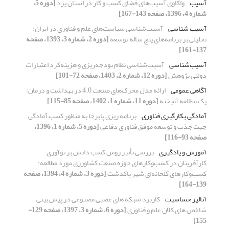
آسیب
واکاوی آسیب‌های فضای کسب و کار در استان یزد
[دوره 5،
شماره 4، 1396، صفحه 143-167]
آسیب شناسی
آسیب‌شناسی سیاست‌های علم و فناوری در ایران:
تحلیلی بر برنامه‌های پنج ساله توسعه
[دوره 2، شماره 3، 1393، صفحه
137-161]
آسیب‌شناسی
آسیب‌شناسی نظام بودجه‌ریزی و هزینه‌کرد اعتبارات
دولتی پژوهش
[دوره 12، شماره 2، 1403، صفحه 72-101]
آگاهی عمومی
ارائه مدل محرک‌های صنعت 4.0 در بهداشت و درمان:
یک مطالعه آمیخته
[دوره 11، شماره 1، 1402، صفحه 85-115]
آمادگی بکارگیری فناوری
برنامه ریزی پابرجا به منظور کسب آمادگی
جهت جذب و توسعه موفق فناوری دفاعی
[دوره 5، شماره 1، 1396،
صفحه 93-116]
آموزش و یادگیری
بررسی تأثیر روش کسب دانش بر نوآوری
کارآفرینان در کسب‌و‌کارهای حوزه صنعت کشاورزی مورد مطالعه:
کسب‌و‌کارهای گلخانه‌ای شهر پاکدشت
[دوره 3، شماره 4، 1394، صفحه
139-164]
آنالیز حساسیت
کاربرد شبکه های عصبی مصنوعی در پیش بینی
شاخص های کلان علم و فناوری
[دوره 6، شماره 3، 1397، صفحه 129-
155]