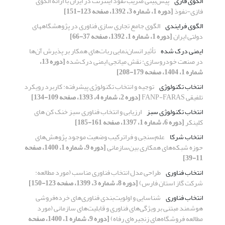
الگوی فازی
پیش‌‌بینی ضریب نفوذ اینترنت در ایران با ارائه الگوی
فازی-نفوذ
[دوره 1، شماره 3، 1392، صفحه 123-151]
الگوی فرایندی
الگوی جامع تجاری سازی فناوری در پژوهشگاههای
دولتی ایران
[دوره 1، شماره 1، 1392، صفحه 37-66]
ایمنی درک شده
تأثیر انسان‌نمایی ربات‌های همکار بر پذیرش آن‌ها
در صنعت خودروسازی: نقش میانجی ایمنی درک‌شده
[دوره 13،
شماره 1، 1404، صفحه 179-208]
انتخاب تکنولوژی
توجیه و انتخاب تکنولوژی پیشرفته: کاربرد رویکرد
تلفیقی FANP-FARAS
[دوره 2، شماره 4، 1393، صفحه 109-134]
انتخاب تکنولوژی سبز
ارزیابی و انتخاب فناوری سبز خنک کن های
کلینکر
[دوره 6، شماره 1، 1397، صفحه 161-185]
انتخاب شرکا
علم‌سنجی و فراترکیب وضعیت موجود پژوهش‌های
حوزه شبکه‌های همکاری بین‌سازمانی
[دوره 9، شماره 1، 1400، صفحه
11-39]
انتخاب فناوری
طراحی مدل انتخاب فناوری مناسب (مورد مطالعه:
شرکت گاز استان فارس)
[دوره 8، شماره 3، 1399، صفحه 123-150]
انتخاب فناوری
شناسایی و اولویت‌بندی فناوری‌های خرده‌فروشی
هوشمند مبتنی بر ویژگی‌های فناوری و قابلیت‌های سازمانی (مورد
مطالعه فروشگاه‌های زنجیره‌ای رفاه)
[دوره 9، شماره 1، 1400، صفحه