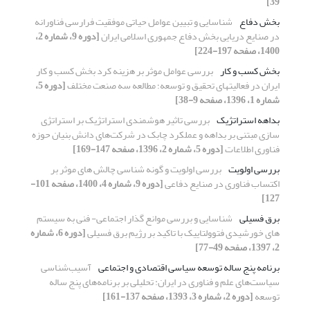
39]
بخش دفاع
شناسایی و تبیین عوامل حیاتی موفقیت فرارسی فناورانه
در صنایع دریایی بخش دفاع جمهوری اسلامی ایران
[دوره 9، شماره 2،
1400، صفحه 197-224]
بخش کسب و کار
بررسی عوامل موثر بر هزینه کرد بخش کسب و کار
ایران در فعالیتهای تحقیق و توسعه؛ مطالعه سه صنعت مختلف
[دوره 5،
شماره 1، 1396، صفحه 9-38]
بداهه استراتژیک
بررسی تاثیر هوشمندی استراتژیک بر استراتژی
سازی مبتنی بر بداهه و عملکرد چابک در شرکت‌های دانش بنیان حوزه
فناوری اطلاعات
[دوره 5، شماره 2، 1396، صفحه 147-169]
بررسی اولویت
بررسی اولویت و گونه شناسی چالش های موثر بر
اکتساب فناوری در صنایع دفاعی
[دوره 9، شماره 4، 1400، صفحه 101-
127]
برق فسیلی
شناسایی و بررسی موانع گذار اجتماعی- فنی به سیستم
های خورشیدی فتوولتاییک با تاکید بر رژیم برق فسیلی
[دوره 6، شماره
2، 1397، صفحه 49-77]
برنامه پنج ساله توسعه سیاسی اقتصادی و اجتماعی
آسیب‌شناسی
سیاست‌های علم و فناوری در ایران: تحلیلی بر برنامه‌های پنج ساله
توسعه
[دوره 2، شماره 3، 1393، صفحه 137-161]