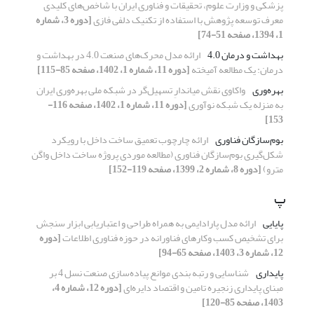
پزشکی و وزارت علوم، تحقیقات و فناوری ایران با شاخص‌های کلیدی
معرف توسعه پژوهش با استفاده از تکنیک دلفی فازی
[دوره 3، شماره
1، 1394، صفحه 51-74]
بهداشت و درمان 4.0
ارائه مدل محرک‌های صنعت 4.0 در بهداشت و
درمان: یک مطالعه آمیخته
[دوره 11، شماره 1، 1402، صفحه 85-115]
بهره‌وری
واکاوی نقش میاندارِ تسهیل‌گر در شبکه ملی بهره‌وری ایران
به منزله یک شبکه نوآوری
[دوره 11، شماره 1، 1402، صفحه 116-
153]
بوم‌سازگان فناوری
ارائه چارچوب تعمیق ساخت داخل با رویکرد
شکل‌گیری بوم‌سازگان فناوری (مطالعه موردی پروژه ساخت داخل واگن
مترو)
[دوره 8، شماره 2، 1399، صفحه 119-152]
پ
پایایی
ارائه مدل پارادایمی به همراه طراحی و اعتباریابی ابزار سنجش
برای تشخیص کسب وکارهای فناورانه در حوزه فناوری اطلاعات
[دوره
12، شماره 3، 1403، صفحه 65-94]
پایداری
شناسایی و رتبه بندی موانع پیاده‌سازی صنعت نسل 4 بر
مبنای پایداری زنجیره تامین و اقتصاد دایره‌ای
[دوره 12، شماره 4،
1403، صفحه 85-120]