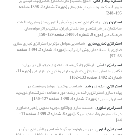
استارتاپ‌های مالی
الگوی کسب و کار بانکداری الکترونیک مبتنی بر
ظهور فینتک‌ها و استارتاپ‌های مالی
[دوره 7، شماره 2، 1398، صفحه
195-248]
استان تهران
راهکارهای تسهیل پذیرش فناوری مدل‌سازی اطلاعات
ساختمان در شرکت‌های ساختمانی ایران، مبتنی بر اثر مولفه‌های
فرهنگ ملی
[دوره 9، شماره 4، 1400، صفحه 129-150]
استراتژی تجاری‌سازی
شناسایی عوامل مؤثر بر استراتژی تجاری سازی
فناوری با استفاده از روش فراترکیب
[دوره 3، شماره 2، 1394، صفحه
63-97]
استراتژی دانش
ارتقای چابکی صنعت محتوای دیجیتال در ایران:
نگاهی به نقش استراتژی دانش و دارایی فکری در بازاریابی
[دوره 11،
شماره 2، 1402، صفحه 133-162]
استراتژی رخنه‌ در رشد
شناسایی و تبیین عوامل موفقیت در
پیاده‌سازی استراتژی رخنه‌ در‌ رشد (مورد مطالعه: شرکت‌های‌ نوپدید
استان‌ لرستان)
[دوره 7، شماره 4، 1398، صفحه 127-150]
استراتژی فناوری
مستندسازی و واکاوی تجربه تدوین راهبرد فناوری
در یک سازمان اقتصادی بزرگ
[دوره 8، شماره 2، 1399، صفحه 11-
44]
استراتژی فناوری
بررسی اولویت و گونه شناسی چالش های موثر بر