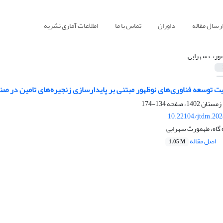
رسال مقاله
داوران
تماس با ما
اطلاعات آماری نشریه
ورث سهرابی
ت توسعه فناوری‌های نوظهور مبتنی بر پایدارسازی زنجیره‌های تامین در 
134-174
10.22104/jtdm.202
 گاه، طهمورث سهرابی
اصل مقاله
1.05 M