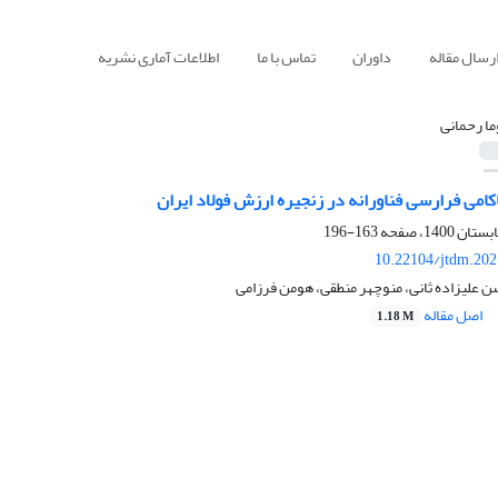
رسال مقاله
داوران
تماس با ما
اطلاعات آماری نشریه
ا رحمانی
اکامی فرارسی فناورانه در زنجیره ارزش فولاد ایران
163-196
10.22104/jtdm.202
 علیزاده ثانی، منوچهر منطقی، هومن فرزامی
اصل مقاله
1.18 M