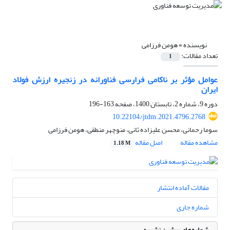
نویسنده =
هومن فرزامی
تعداد مقالات:
1
عوامل مؤثر بر ناکامی فرارسی فناورانه در زنجیره ارزش فولاد
ایران
دوره 9، شماره 2، تابستان 1400، صفحه
163-196
10.22104/jtdm.2021.4796.2768
سوما رحمانی، محسن علیزاده ثانی، منوچهر منطقی، هومن فرزامی
مشاهده مقاله
اصل مقاله
1.18 M
مقالات آماده انتشار
شماره جاری
شماره‌های پیشین نشریه