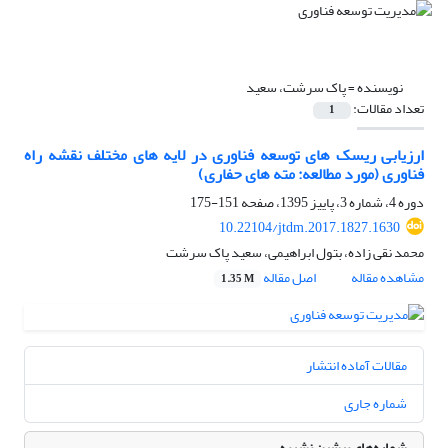
نویسنده =
پاک سرشت، سعید
تعداد مقالات:
1
ارزیابی ریسک های توسعه فناوری در لایه های مختلف نقشه راه
فناوری (مورد مطالعه: مته های حفاری)
دوره 4، شماره 3، پاییز 1395، صفحه
151-175
10.22104/jtdm.2017.1827.1630
محمد نقی زاده، بتول ابراهیمی، سعید پاک سرشت
مشاهده مقاله
اصل مقاله
1.35 M
مقالات آماده انتشار
شماره جاری
شماره‌های پیشین نشریه