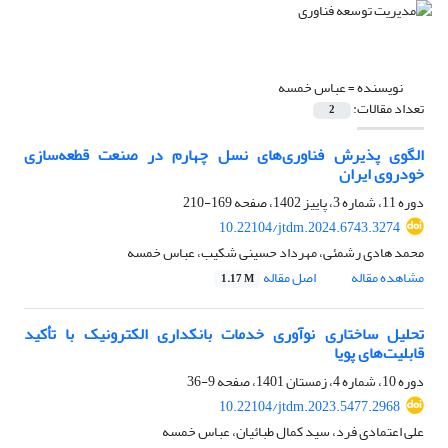
نویسنده =
عباس خمسه
تعداد مقالات:
2
الگوی پذیرش فناوری‌های نسل چهارم در صنعت قطعه‌‌سازی
خودروی ایران
دوره 11، شماره 3، پاییز 1402، صفحه
169-210
10.22104/jtdm.2024.6743.3274
محمد هادی رشمئی، مهرداد حسینی شکیب، عباس خمسه
مشاهده مقاله
اصل مقاله
1.17 M
تحلیل ساختاری نوآوری خدمات بانکداری الکترونیک با تأکید
قابلیت‌‌های پویا
دوره 10، شماره 4، زمستان 1401، صفحه
9-36
10.22104/jtdm.2023.5477.2968
علی اعتمادی فرد، سید کمال طبائیان، عباس خمسه