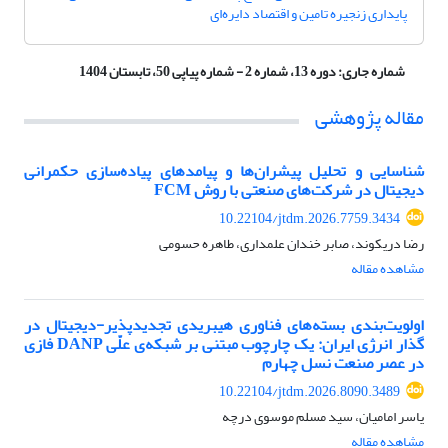
پایداری زنجیره تامین و اقتصاد دایره‌ای
شماره جاری:
دوره 13، شماره 2 - شماره پیاپی 50، تابستان 1404
مقاله پژوهشی
شناسایی و تحلیل پیشران‌ها و پیامدهای پیاده‌سازی حکمرانی
دیجیتال در شرکت‌های صنعتی با روش FCM
10.22104/jtdm.2026.7759.3434
رضا دریکوند، صابر خندان علمداری، طاهره حسومی
مشاهده مقاله
اولویت‌بندی بسته‌های فناوری هیبریدی تجدیدپذیر-دیجیتال در
گذار انرژی ایران: یک چارچوب مبتنی ‌بر شبکه‌ی علّی DANP فازی
در عصر صنعت نسل چهارم
10.22104/jtdm.2026.8090.3489
یاسر امامیان، سید مسلم موسوی درچه
مشاهده مقاله