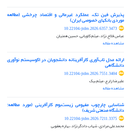
پذیرش فین ‎تک، عملکرد غیرمالی و اقتصاد چرخشی (مطالعه
موردی بانک‎های خصوصی ایران)
10.22104/jtdm.2026.6357.3473
عباس فلاح نژاد، میثم کاویانی، حسین همتیان
مشاهده مقاله
ارائه مدل تاب‌آوری کارآفرینانه دانشجویان در اکوسیستم نوآوری
دانشگاهی
10.22104/jtdm.2026.7551.3404
علیرضا زارع، میثم بیک
مشاهده مقاله
شناسایی چارچوب مفهومی زیست‌بوم کارآفرینی (مورد مطالعه:
دانشگاه صنعتی شریف)
10.22104/jtdm.2026.7211.3375
محمدعلی مرادی، شهاب دادگرنژاد، بهاره یعقوبی