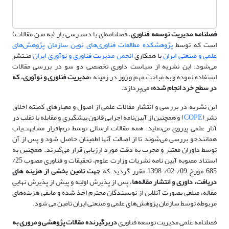
فصلنامه مدیریت توسعه فناوری
،
فصلنامه‌ای با دسترسی باز (به متن مقالات)
است که توسط
پژوهشکده مطالعات فناوری‌های نوین
سازمان پژوهش‌های
علمی و صنعتی ایران
با همکاری
انجمن مدیریت فناوری و نوآوری ایران
منـتشر
می‌شود. این نشریه از سیاست داوری تخصصی دو سو در بررسی مقالات
استفاده نموده و به مباحث مهم و روز در زمینه «
مدیریت فناوری و نوآوری، که
در سطح خرد انجام شده
»
می‌پردازد.
این نشریه در بررسی و انتشار مقالات علمی از اصول و معیارهای کمیته اخلاق
نشر (
COPE
) و همچنین از آیین‌نامه اجرایی قانون پیشگیری و مقابله با تقلب در
آثار علمی پیروی می‌نماید. همه مقالات ارسالی توسط نرم‌افزار مشابهت‌یاب
همانندجو بررسی می‌شوند تا از اصالت آنها اطمینان حاصل شود و پس از آن
توسط داوران معتبر و مجرب به دقت مورد ارزیابی قرار می‌گیرند. همچنین به
استناد مصوبه آیین نامه نشریات وزارت علوم، تحقیقات و فناوری مصوب 25/
685 مورخ 09/ 02/ 1398 مقرر گردید که
جهت تامین بخشی از هزینه های
دریافت، داوری و انتشار مقاله‌ها
، پس از پذیرش اولیه و پیش از پذیرش نهایی
مقاله، مبلغی بصورت آنلاین از نویسندگان محترم اخذ شده و مابقی هزینه‌های
مربوطه توسط سازمان پژوهش‌های علمی و صنعتی ایران تامین می شود.
فصلنامه علمی مدیریت توسعه فناوری
دربرگیرنده مقالات پژوهشی و مروری به