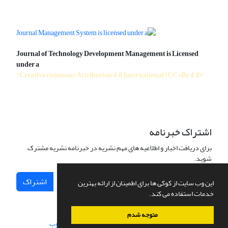
Journal of Technology Development Management is Licensed
under a
"Creative commons Attribution 4.0 International (CC-By 4.0)"
اشتراک خبرنامه
برای دریافت اخبار و اطلاعیه های مهم نشریه در خبرنامه نشریه مشترک
شوید.
اشتراک
این وب سایت از کوکی ها برای اطمینان از ارائه بهترین
خدمات استفاده می کند.
متوجه شدم
سامانه مدیریت نشریات علمی.
طراحی و پیاده سازی از
سیناوب