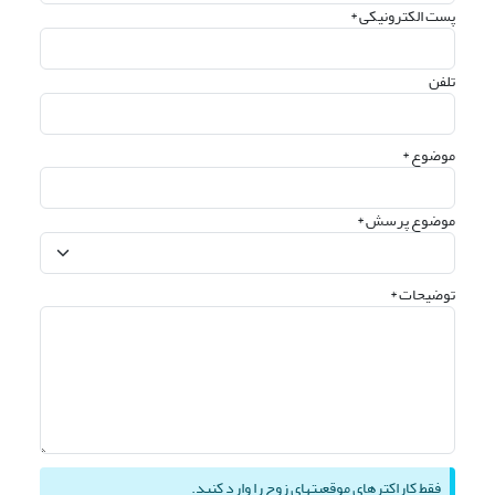
پست الکترونیکی *
تلفن
موضوع *
موضوع پرسش *
توضیحات *
فقط کاراکترهای موقعیتهای زوج را وارد کنید.