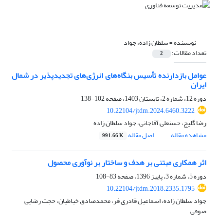
نویسنده =
سلطان زاده، جواد
تعداد مقالات:
2
عوامل بازدارنده تأسیس بنگاه‌های انرژی‌های تجدیدپذیر در شمال
ایران
دوره 12، شماره 2، تابستان 1403، صفحه
102-138
10.22104/jtdm.2024.6460.3222
رضا گلیج، حسنعلی آقاجانی، جواد سلطان زاده
مشاهده مقاله
اصل مقاله
991.66 K
اثر همکاری مبتنی بر هدف و ساختار بر نوآوری محصول
دوره 5، شماره 3، پاییز 1396، صفحه
83-108
10.22104/jtdm.2018.2335.1795
جواد سلطان زاده، اسماعیل قادری فر، محمدصادق خیاطیان، حجت رضایی
صوفی