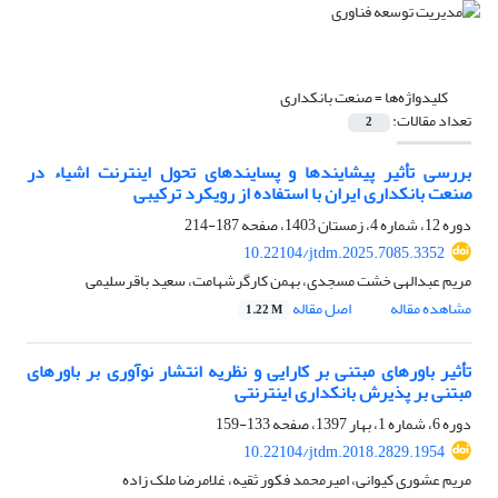
کلیدواژه‌ها =
صنعت بانکداری
تعداد مقالات:
2
بررسی تأثیر پیشایندها و پسایندهای تحول اینترنت اشیاء در
صنعت بانکداری ایران با استفاده از رویکرد ترکیبی
دوره 12، شماره 4، زمستان 1403، صفحه
187-214
10.22104/jtdm.2025.7085.3352
مریم عبدالهی خشت مسجدی، بهمن کارگرشهامت، سعید باقرسلیمی
مشاهده مقاله
اصل مقاله
1.22 M
تأثیر باورهای مبتنی بر کارایی و نظریه انتشار نوآوری بر باورهای
مبتنی بر پذیرش بانکداری اینترنتی
دوره 6، شماره 1، بهار 1397، صفحه
133-159
10.22104/jtdm.2018.2829.1954
مریم عشوری کیوانی، امیرمحمد فکور ثقیه، غلامرضا ملک زاده