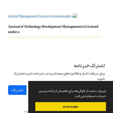
Journal of Technology Development Management is Licensed
under a
"Creative commons Attribution 4.0 International (CC-By 4.0)"
اشتراک خبرنامه
برای دریافت اخبار و اطلاعیه های مهم نشریه در خبرنامه نشریه مشترک
شوید.
اشتراک
این وب سایت از کوکی ها برای اطمینان از ارائه بهترین
خدمات استفاده می کند.
متوجه شدم
سامانه مدیریت نشریات علمی.
طراحی و پیاده سازی از
سیناوب