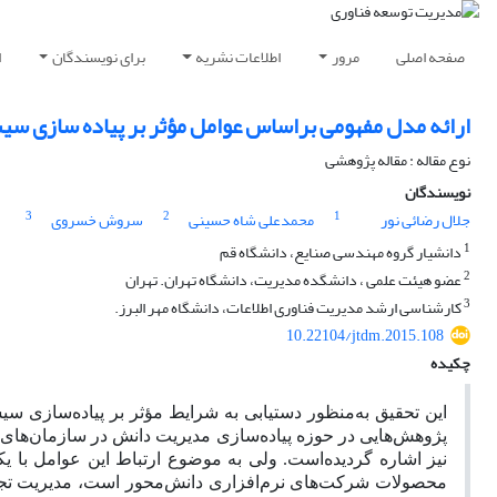
صفحه اصلی
مرور
اطلاعات نشریه
برای نویسندگان
ا
ارائه مدل مفهومی براساس عوامل مؤثر بر پیاده سازی 
نوع مقاله : مقاله پژوهشی
نویسندگان
3
2
1
جلال رضائی نور
محمدعلی شاه حسینی
سروش خسروی
1
دانشیار گروه مهندسی صنایع، دانشگاه قم
2
عضو هیئت علمی ، دانشگده مدیریت، دانشگاه تهران. تهران
3
کارشناسی ارشد مدیریت فناوری اطلاعات، دانشگاه مهر البرز.
10.22104/jtdm.2015.108
چکیده
این تحقیق به‌منظور دستیابی به شرایط مؤثر بر پیاده‌سازی 
پژوهش‌هایی در حوزه پیاده‌سازی مدیریت دانش در سازمان‌های 
نیز اشاره گردیده‌است. ولی به موضوع ارتباط این عوامل با یکد
محصولات شرکت‌های نرم‌افزاری دانش‌محور است، مدیریت تجرب