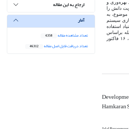
 بهره‌وری و
ارجاع به این مقاله
یت دانش را
 موضوع، به
آمار
سازی سیستم
اد استفاده
صله براساس
تعداد مشاهده مقاله
4,358
داده‌های جمع‌آوری شده در این تحقیق نشان می‌دهد برای پیاده‌سازی سیستم مدیریت دانش در گروه شرکت‌های همکاران سیستم، ۱۶ فاکتور
تعداد دریافت فایل اصل مقاله
46,312
Developmen
Hamkaran S
Jalal Rezaeenour