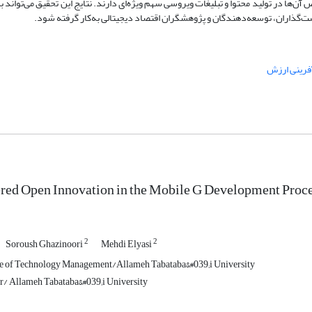
آن‌ها در تولید محتوا و تبلیغات ویروسی سهم ویژه‌ای دارند. نتایج این تحقیق می‌تواند
ت‌گذاران، توسعه‌دهندگان و پژوهشگران اقتصاد دیجیتالی به‌کار گرفته شود.
فرینی ارزش
ed Open Innovation in the Mobile G Development Proce
2
2
Soroush Ghazinoori
Mehdi Elyasi
e of Technology Management/Allameh Tabataba&#039;i University
/ Allameh Tabataba&#039;i University