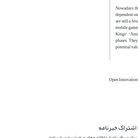
Nowadays, the
dependent on u
are still a f
mobile games 
Kings", "Amir
phases. They 
potential val
Open Innovatio
اشتراک خبرنامه
برای دریافت اخبار و اطلاعیه های مهم نشریه در خبرنامه