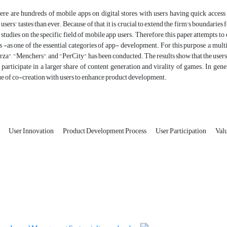
re are hundreds of mobile apps on digital stores with users having quick access t
sers' tastes than ever. Because of that, it is crucial to extend the firm's boundaries
ew studies on the specific field of mobile app users. Therefore, this paper attempts 
-as one of the essential categories of app- development. For this purpose, a mult
za", "Menchers", and "PerCity" has been conducted. The results show that the users ca
participate in a larger share of content generation and virality of games. In genera
ue of co-creation with users to enhance product development.
n
User Innovation
Product Development Process
User Participation
Val