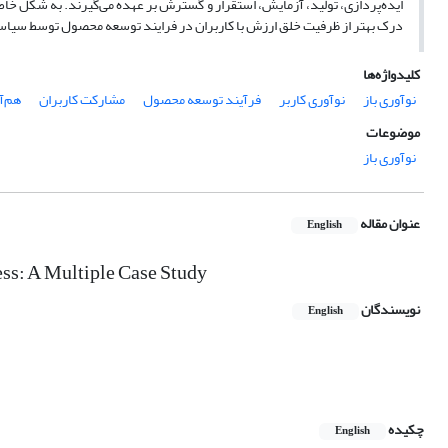
ایده‌پردازی، تولید، آزمایش، استقرار و گسترش بر عهده می‌گیرند. به شکل خاص 
درک بهتر از ظرفیت‌ خلق ارزش با کاربران در فرایند توسعه محصول توسط سیاس
کلیدواژه‌ها
نوآوری باز
نوآوری کاربر
فرآیند توسعه محصول
مشارکت کاربران
هم‌آ
موضوعات
نوآوری باز
عنوان مقاله
English
ss: A Multiple Case Study
نویسندگان
English
چکیده
English