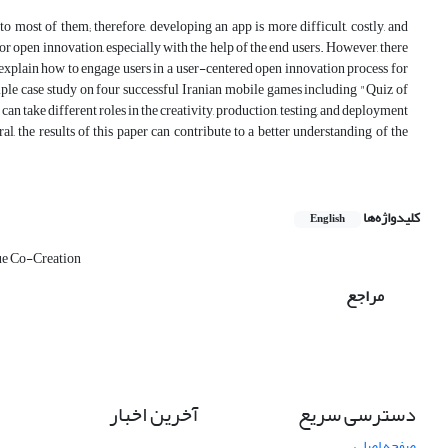
o most of them; therefore, developing an app is more difficult, costly, and
 for open innovation, especially with the help of the end users. However, there
to explain how to engage users in a user-centered open innovation process for
iple case study on four successful Iranian mobile games including "Quiz of
n take different roles in the creativity, production, testing, and deployment
l, the results of this paper can contribute to a better understanding of the
کلیدواژه‌ها
English
ue Co-Creation
مراجع
دسترسی سریع
آخرین اخبار
صفحه اصلی