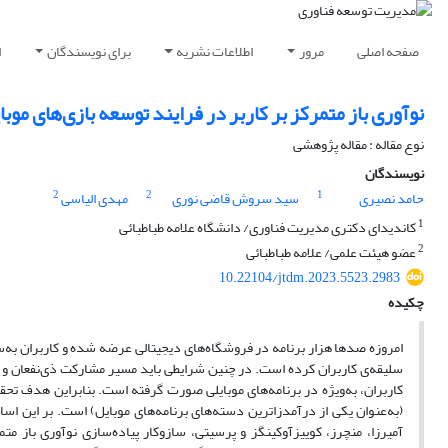
صفحه اصلی
مرور
اطلاعات نشریه
برای نویسندگان
ا
نوآوری باز متمرکز بر کاربر در فرایند توسعه بازی‌های موب
نوع مقاله : مقاله پژوهشی
نویسندگان
2
2
1
حامد نصیری
سید سروش قاضی نوری
مهدی الیاسی
1
کاندیدای دکتری مدیریت فناوری/ دانشگاه علامه طباطبائی
2
عضو هیئت علمی/ علامه طباطبائی
10.22104/jtdm.2023.5523.2983
چکیده
امروزه صدها هزار برنامه در فروشگاه‌های دیجیتالی عرضه شده‌ و کاربران به‌س
سلیقه‌ی کاربران کرده است. در چنین شرایطی باید مسیر مشارکت ذی‌نفعان و به
کاربران، به‌ویژه در برنامه‌های موبایلی صورت گرفته است. بنابراین هدف تحق
(به‌عنوان یکی از درآمدزاترین دسته‌های برنامه‌های موبایل) است. بر این ا
آمیرزا، منچرز، کوییزآوکینگز و پرسیتی، سازوکار پیاده‌سازی نوآوری باز م