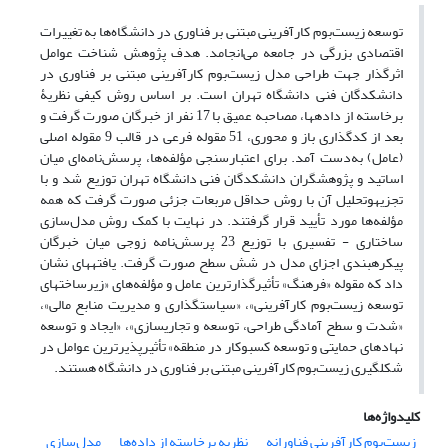
توسعه زیست‌بوم کارآفرینی مبتنی بر فناوری در دانشگاه‌ها ‏به تغییرات
اقتصادی بزرگی در جامعه می‌انجامد. هدف پژوهش شناخت عوامل
اثرگذار جهت طراحی مدل زیست‌بوم کارآفرینی مبتنی بر فناوری‏ در
دانشکدگان فنی دانشگاه تهران است. بر اساس روش کیفی نظریۀ
برخاسته از داده‏ها، مصاحبه عمیق با 17 نفر از خبرگان صورت گرفت و
بعد از کدگذاری باز و محوری، 51 مقوله فرعی در قالب 9 مقوله اصلی
(عامل) به‌دست آمد. برای اعتبارسنجی مؤلفه‌ها، پرسش‌نامه‌ای میان
اساتید و پژوهشگران دانشکدگان فنی دانشگاه تهران توزیع شد و با
تجزیه‏وتحلیل آن با روش حداقل مربعات جزئی صورت گرفت که همه
مؤلفه‌ها مورد تأیید قرار گرفتند. در نهایت با کمک روش مدل‌سازی
ساختاری - تفسیری با توزیع 23 پرسش‌نامه‌ زوجی میان خبرگان
پیکره‏بندی اجزای مدل در شش سطح صورت گرفت. یافته‏های نشان
داد که مقوله «فرهنگ» تأثیرگذارترین عامل و مؤلفه‌های «زیرساخت‏های
توسعه زیست‌بوم کارآفرینی»، «سیاست‏گذاری و مدیریت منابع مالی»،
«شدت و سطح آمادگی طراحی، توسعه و تجاری‏سازی»، «ایجاد و توسعه
نهادهای حمایتی و توسعه کسب‏وکار در منطقه» تأثیرپذیرترین عوامل در
شکل‏گیری زیست‌بوم کارآفرینی مبتنی بر فناوری‏ در دانشگاه هستند.
کلیدواژه‌ها
زیست‌بوم کارآفرینی فناورانه
نظریه برخاسته از داده‌ها
مدل‌سازی