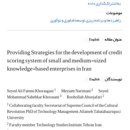
به‌اشتراک‌گذاری داده
موضوعات
راهبردها و برنامه ریزی توسعه فناوری و نوآوری
عنوان مقاله
English
Providing Strategies for the development of credit
scoring system of small and medium-sized
knowledge-based enterprises in Iran
نویسندگان
English
1
2
Seyed Ali Fatemi Khorasgani
Meysam Narimani
Seyed
3
2
Mohammad Sahebkar Khorasani
Roohollah Aboojafari
1
Collaborating faculty, Secretariat of Supreme Council of the Cultural
Revolution, PhD of Technology Management, Allameh Tabataba&rsquo;i
University
2
Faculty member, Technology Studies Institute, Tehran, Iran.