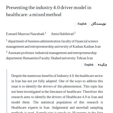
Presenting the industry 4.0 driver model in
healthcare: a mixed method
نویسندگان
English
1
2
Esmaeil Mazroui Nasrabadi
Amin Habibirad
1
department of business administration, faculty of financial science,
management and entrepreneurship, university of Kashan, Kashan, Iran
2
Assistant professor, industrial management and entrepreneurship
department, Humanities Faculty, Shahed university, Tehran, Iran
چکیده
English
Despite the numerous benefits of Industry 4.0, the healthcare sector
in Iran has not yet fully adapted. One of the ways to address this
issue is to identify the drivers of this phenomenon. This topic has
not been investigated in the literature of healthcare. Therefore, this
research aims to identify the drivers of Healthcare 4.0 in Iran and
model them. The statistical population of this research is
Healthcare experts in Iran. Judgmental and snowball sampling
methods is used. Sample size is equals to 19 experts in the first