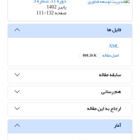
دوره 11، شماره 3
پاییز 1402
صفحه
111-132
فایل ها
XML
اصل مقاله
808.26 K
سابقه مقاله
هم رسانی
ارجاع به این مقاله
آمار