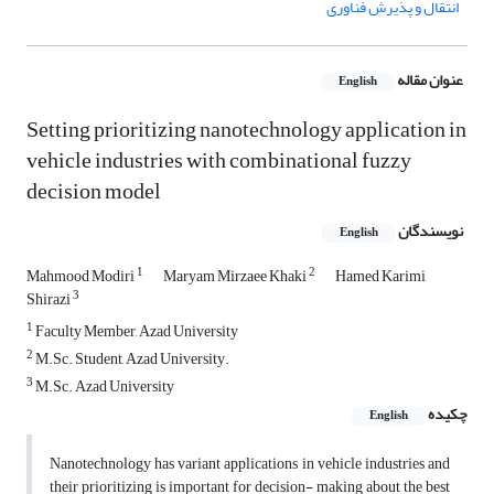
انتقال و پذیرش فناوری
عنوان مقاله
English
Setting prioritizing nanotechnology application in
vehicle industries with combinational fuzzy
decision model
نویسندگان
English
1
2
Mahmood Modiri
Maryam Mirzaee Khaki
Hamed Karimi
3
Shirazi
1
Faculty Member, Azad University
2
M.Sc. Student, Azad University.
3
M.Sc. Azad University
چکیده
English
Nanotechnology has variant applications in vehicle industries and
their prioritizing is important for decision- making about the best