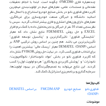
چند‌معیاره فازی (FMCDM) چگونه است. ابتدا با انجام تحقیقات
مقدماتی و مستندات علمی، معیار‌های مهم در اولویت‌بندی مهم‌ترین
کاربردهای فناوری نانو در بخش صنایع خودرو استخراج و با اعمال نظر
اساتید دانشگاه و خبرگان صنعت خودروسازی برای غربالگری،
معیار‌های دارای وزن‌های اعشاری و فازی بیشتر انتخاب گردید. سپس با
نظر‌سنجی تعداد 10 نفر از خبرگان و تجزیه‌تحلیل داده با کمک نرم افزار
EXCEL و حل روش FDEMATEL نتایج نشان داد که معیار
"شایستگی فناوری" تاثیرگذارترین و "پتانسیل توسعه فناوری"
تأثیرپذیرترین می باشد. هم چنین بر اساس روش ترکیبی ANP بر
اساس DEMATEL (DANP) معیار "ریسک مالی" بیشترین اهمیت را
برای انتخاب فناوری کسب کرد. در نهایت حل روش FVIKOR نشان داد
که کاربرد فناوری نانو در بخش "مواد نانوساختار/ نانوکامپوزیت/
نانوذرات" و "پوشش کاربردی و روانکاری" هردو اولویت اول را کسب
کردند. این نتایج می‌تواند به تصمیم‌گیرندگان در بهبود اولویت‌ها،
سرمایه گذاری و برنامه‌ریزی استراتژیک کمک کند.
کلیدواژه‌ها
فناوری نانو
صنایع خودرو
FMCDM
ANP بر اساس DEMATEL
(DANP)
موضوعات