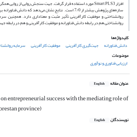
افزار Smart PLS‌3 مورد استفاده قرار گرفت. جهت سنجش روایی از رو
سازه‌های پژوهش بیشتر از 7/0 است. ‌ نتایج نشان می‌دهد 
روانشناختی و موفقیت کارآفرینی تأثیر مثبت و معناداری دارد. همچنین سرما
روانشناختی هم در رابطه دانش فناورانه و موفقیت کارآفرینی و هم در رابطه جهت
کلیدواژه‌ها
دانش فناورانه
جهت‌گیری کارآفرینی
موفقیت کارآفرینی
سرمایه روانشنا
موضوعات
ارزیابی فناوری و نوآوری
عنوان مقاله
English
on entrepreneurial success with the mediating role of
orestan province)
نویسندگان
English