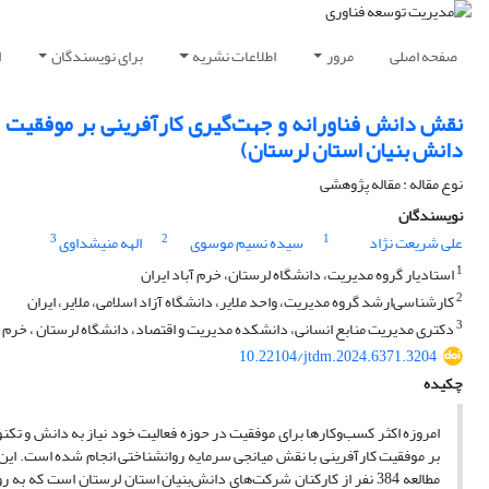
صفحه اصلی
مرور
اطلاعات نشریه
برای نویسندگان
ا
نقش دانش فناورانه و جهت‌گیری کارآفرینی بر موفقیت ک
دانش بنیان استان لرستان)
نوع مقاله : مقاله پژوهشی
نویسندگان
3
2
1
علی شریعت نژاد
سیده نسیم موسوی
الهه منیشداوی
1
استادیار گروه مدیریت، دانشگاه لرستان، خرم آباد ایران
2
کارشناسی‌ارشد گروه مدیریت، واحد ملایر، دانشگاه آزاد اسلامی، ملایر‌، ایران
3
دکتری مدیریت منابع انسانی، دانشکده مدیریت و اقتصاد، دانشگاه لرستان ، خرم آب
10.22104/jtdm.2024.6371.3204
چکیده
امروزه اکثر کسب‌وکارها برای موفقیت در حوزه فعالیت خود نیاز به دانش و تک
بر موفقیت کارآفرینی با نقش میانجی سرمایه روانشناختی انجام شده است. این 
مطالعه 384 نفر از کارکنان شرکت‌های دانش‌بنیان استان لرستان است 