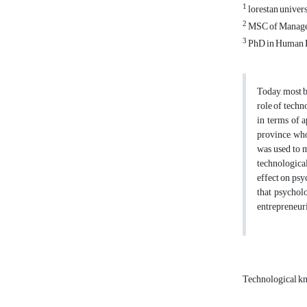
1
lorestan univers
2
MSC of Manageme
3
PhD in Human R
Today, most b
role of techn
in terms of 
province, who
was used to m
technological
effect on psy
that psycholo
entrepreneuri
Technological k