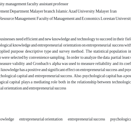
ity, management faculty, assistant professor
nt Department, Malayer branch, Islamic Azad University, Malayer, Iran
esource Management, Faculty of Management and Economics, Lorestan University
usinesses need efficient and new knowledge and technology to succeed in their fiel
ological knowledge and entrepreneurial orientation on entrepreneurial success with
applied purpose, descriptive type and survey method. The statistical population
 were selected by convenience sampling. In order to analyze the data, partial le
easure validity, and Cronbach's alpha was used to measure reliability, and its coeff
 knowledge has a positive and significant effect on entrepreneurial success and psyc
chological capital and entrepreneurial success. Also, psychological capital has a posi
gical capital plays a mediating role both in the relationship between technologi
al orientation and entrepreneurial success
nowledge
entrepreneurial orientation
entrepreneurial success
psychologica