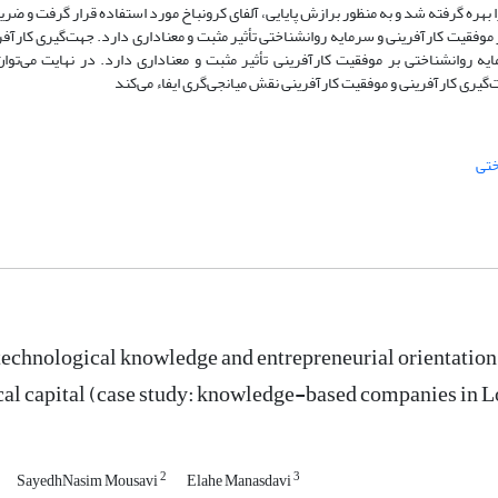
ایی همگرا بهره گرفته شد و به منظور برازش پایایی، آلفای کرونباخ مورد استفاده قرار گرفت و ضر
که دانش فناورانه بر موفقیت کارآفرینی و سرمایه روانشناختی تأثیر مثبت و معناداری دارد. جهت‌گیری کار
یه روانشناختی بر موفقیت کارآفرینی تأثیر مثبت و معناداری دارد. در نهایت می‌تو
‌گیری کارآفرینی و موفقیت کارآفرینی نقش میانجی‌گری ایفاء می‌کند
ختی
 technological knowledge and entrepreneurial orientation 
al capital (case study: knowledge-based companies in L
2
3
SayedhNasim Mousavi
Elahe Manasdavi