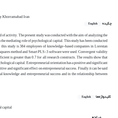
, Khorramabad, Iran
چکیده
English
d of activity. The present study was conducted with the aim of analyzing the
 the mediating role of psychological capital. This study has been conducted
 in this study is 384 employees of knowledge-based companies in Lorestan
ast squares method and Smart PLS-3 software were used. Convergent validity
icient is greater than 0.7 for all research constructs. The results show that
hological capital. Entrepreneurial orientation has a positive and significant
tive and significant effect on entrepreneurial success. Finally, it can be said
cal knowledge and entrepreneurial success and in the relationship between
کلیدواژه‌ها
English
l capital
مراجع