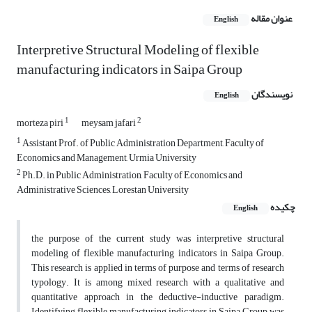
عنوان مقاله
English
Interpretive Structural Modeling of flexible
manufacturing indicators in Saipa Group
نویسندگان
English
1
2
morteza piri
meysam jafari
1
Assistant Prof. of Public Administration Department, Faculty of
Economics and Management, Urmia University
2
Ph.D. in Public Administration, Faculty of Economics and
Administrative Sciences, Lorestan University
چکیده
English
the purpose of the current study was interpretive structural
modeling of flexible manufacturing indicators in Saipa Group.
This research is applied in terms of purpose and terms of research
typology. It is among mixed research with a qualitative and
quantitative approach in the deductive-inductive paradigm.
Identifying flexible manufacturing indicators in Saipa Group was