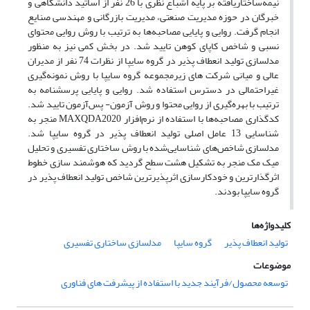
نیمه‌ساختاریافته بر پایه اشباع نظری با 26 نفر از اساتید دانشگاهی و
خبرگان در حوزه مدیریت صنعتی، مدیریت بازرگانی و مهندسی صنایع
انجام گرفت. روایی و پایایی مصاحبه‌ها به ترتیب با روش روایی محتوای
نسبی و شاخص کاپای کوهن تایید شد. در بخش کمی نیز به منظور
مدلسازی تولید انعطاف پذیر در گروه سایپا از نظرات 74 نفر از مدیران
عالی و میانی شرکت های زیرمجموعه گروه سایپا با روش نمونه‌گیری
غیراحتمالی در دسترس استفاده شد. روایی و پایایی پرسشنامه به
ترتیب با بهره‌گیری از روایی محتوا و روش آزمون- پس‌آزمون تایید شد.
کدگذاری مصاحبه‌ها با استفاده از نرم‌افزار MAXQDA2020 منجر به
شناسایی 13 عامل اصلی تولید انعطاف پذیر در گروه سایپا شد.
مدلسازی شاخص‌های شناسایی‌شده با روش ساختاری تفسیری و تحلیل
میک مک منجر به تشکیل هشت سطح گردید که هوشمند سازی خطوط
اثرگذارترین و خودکارسازی اثرپذیرترین شاخص تولید انعطاف پذیر در
گروه سایپا بودند.
کلیدواژه‌ها
تولید انعطاف پذیر
گروه سایپا
مدلسازی ساختاری تفسیری
موضوعات
توسعه محصول/فرآیند جدید با استفاده از پیشرفت های فناوری