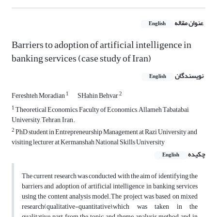
عنوان مقاله
English
Barriers to adoption of artificial intelligence in
banking services (case study of Iran)
نویسندگان
English
1
2
Fereshteh Moradian
SHahin Behvar
1
Theoretical Economics, Faculty of Economics, Allameh Tabatabai
University, Tehran, Iran.
2
PhD student in Entrepreneurship Management at Razi University and
visiting lecturer at Kermanshah National Skills University
چکیده
English
The current research was conducted with the aim of identifying the
barriers and adoption of artificial intelligence in banking services
using the content analysis model.The project was based on mixed
research(qualitative-quantitative),which was taken in the
qualitative part from the topic and theme analysis method and in