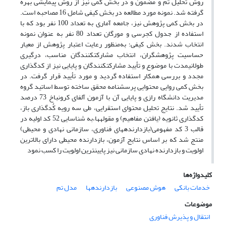
روش تحلیل تم و مضمون و در بخش کمی نیز از روش پیمایشی بهره
گرفته شد. نمونه مورد مطالعه در بخش کیفی شامل 16 مصاحبه است.
در بخش کمی پژوهش نیز، جامعه آماری به تعداد 100 نفر بود که با
استفاده از جدول کجرسی و مورگان تعداد 80 نفر به عنوان نمونه
انتخاب شدند. بخش کیفی؛ به‌منظور رعایت اعتبار پژوهش از معیار
حساسیت پژوهشگران، انتخاب مشارکت‎کنندگان مناسب، درگیری
طولانی‎مدت با موضوع و تأیید مشارکت‎کنندگان و پایایی نیز از کدگذاری
مجدد و بررسی همکار استفاده گردید و مورد تأیید قرار گرفت. در
بخش کمی روایی محتوایی پرسشنامه محقق ساخته توسط اساتید گروه
مدیریت دانشگاه رازی و پایایی آن با آزمون آلفای کرونباخ 73 درصد
تأیید شد. نتایج تحلیل محتوای استقرایی، طی سه رویه کُدگذاری باز،
کدگذاری ثانویه (یافتن مفاهیم) و مقوله‎ها،به شناسایی 52 کد اولیه در
قالب 3 کد مفهومی(بازدارنده‎های فناوری، سازمانی نهادی و محیطی)
منتج شد که بر اساس نتایج آزمون، بازدارنده محیطی دارای بالاترین
اولویت و بازدارنده نهادی سازمانی نیز پایین‎ترین اولویت را کسب نمود
کلیدواژه‌ها
خدمات بانکی
هوش مصنوعی
بازدارنده‎ها
مدل تم
موضوعات
انتقال و پذیرش فناوری