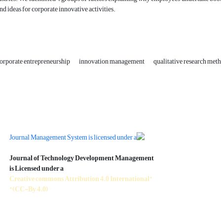
d ideas for corporate innovative activities.
orporate entrepreneurship
innovation management
qualitative research met
Journal of Technology Development Management
is Licensed under a
"Creative commons Attribution 4.0 International
(CC-By 4.0)"