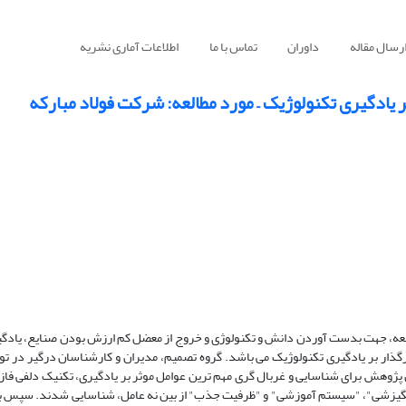
رسال مقاله
داوران
تماس با ما
اطلاعات آماری نشریه
ر یادگیری تکنولوژیک – مورد مطالعه: شرکت فولاد مبارکه
سعه، جهت بدست آوردن دانش و تکنولوژی و خروج از معضل کم ارزش بودن صنایع، یادگ
ذار بر یادگیری تکنولوژیک می باشد. گروه تصمیم، مدیران و کارشناسان درگیر در ت
ولاد مبارکه است که شامل 11 نفر بودند. در این پژوهش برای شناسایی و غربال گری مهم ترین عوامل موثر بر یادگیری، تکنیک د
 R&D"، "توانمندی تولید"، "سیستم انگیزشی"، "سیستم آموزشی" و "ظرفیت جذب" از بین نه عامل، شناسایی شدند. س