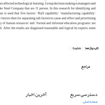
factors affected technological learning. Group decision making is managers and
ke Steel Company that are 11 person. In this research for identifying and
 is used that five factors, “R&D capability”, “manufacturing capability”,
factors then for separating sub factors to cause and effect and prioritizing
ty of human resources” and “formal and informal education programs” are
. After the results are diagnosed reasonable and logical by experts, some
کلیدواژه‌ها
English
مراجع
دسترسی سریع
آخرین اخبار
صفحه اصلی