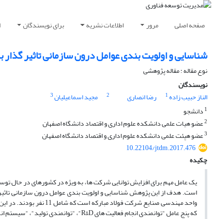
صفحه اصلی
مرور
اطلاعات نشریه
برای نویسندگان
ا
شناسایی و اولویت بندی عوامل درون سازمانی تاثیر گذار ب
نوع مقاله : مقاله پژوهشی
نویسندگان
3
2
1
الناز حبیب زاده
رضا انصاری
مجید اسماعیلیان
1
دانشجو
2
عضو هیات علمی دانشکده علوم اداری و اقتصاد دانشگاه اصفهان
3
عضو هیِئت علمی دانشکده علوم اداری و اقتصاد دانشگاه اصفهان
10.22104/jtdm.2017.476
چکیده
یک عامل مهم برای افزایش توانایی شرکت ها، به ویژه در کشورهای در حال تو
است. هدف از این پژوهش شناسایی و اولویت بندی عوامل درون سازمانی تاثیرگ
واحد مهندسی صنایع شرکت ف
که پنج عامل "توانمندی انجام فعالیت های