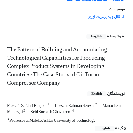
موضوعات
انتقال و پذیرش فناوری
عنوان مقاله
English
The Pattern of Building and Accumulating
Technological Capabilities for Producing
Complex Product Systems in Developing
Countries: The Case Study of Oil Turbo
Compressor Company
نویسندگان
English
1
2
Mostafa Safdari Ranjbar
Hossein Rahman Seresht
Manochehr
3
4
Manteghi
Seid Soroush Ghazinoori
3
Professor at Maleke Ashtar University of Technology
چکیده
English