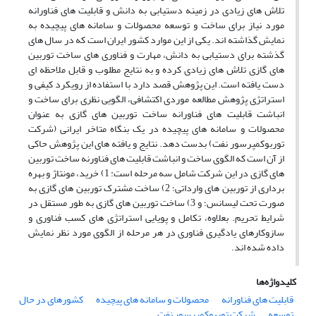
تلاش های زیادی در زمینه دستیابی به دانش و قابلیت های فناورانه
مورد نیاز برای ساخت و توسعه محصولات و سامانه های پیچیده به
نمایش گذاشته اند. یکی از این موارد کشور ایران است که در سال های
گذشته برای دستیابی به دانش، مهارت و فناوری های ساخت توربین
های گازی تلاش های زیادی کرده و به نتایج مطلوب و قابل ملاحظه ای
دست یافته است. این پژوهش قصد دارد با استفاده از رویکرد کیفی و
استراتژی پژوهش مطالعه موردی اکتشافی، الگویی نظری برای ساخت و
انباشت قابلیت های فناورانه ساخت توربین های گازی به عنوان
محصولات و سامانه های پیچیده در یک بنگاه متاخر ایرانی (شرکت
توربوکمپرسور نفت) بدست دهد. نتایج و یافته های این پژوهش حاکی
از آن است که الگوی ساخت و انباشت قابلیت های فناورنه ساخت توربین
های گازی در این شرکت شامل سه مرحله است: 1) خرید، مونتاژ و بهره
برداری از توربین های وارداتی؛ 2) ساخت مشترک توربین های گازی به
صورت تحت لیسانس؛ و 3) ساخت توربین های گازی به طور مستقل در
شرایط تحریم. بعلاوه، تکامل و پویایی استراتژی های کسب فناوری و
سازوکارهای یادگیری فناوری در هر مرحله از الگوی مورد نظر نمایش
داده شده اند.
کلیدواژه‌ها
قابلیت های فناورانه
محصولات و سامانه های پیچیده
کشورهای در حال
توسعه
شرکت توربوکمپرسور نفت