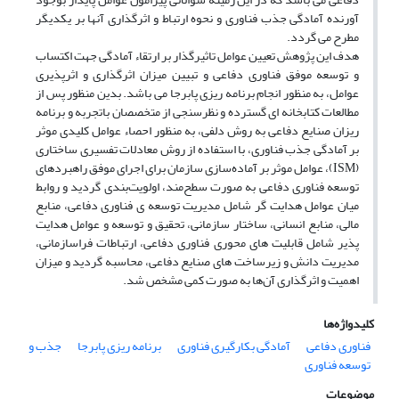
آورنده آمادگی جذب فناوری و نحوه ارتباط و اثرگذاری آنها بر یکدیگر
مطرح می گردد.
هدف این پژوهش تعیین عوامل تاثیرگذار بر ارتقاء آمادگی جهت اکتساب
و توسعه موفق فناوری دفاعی و تبیین میزان اثرگذاری و اثرپذیری
عوامل، به منظور انجام برنامه ریزی پابرجا می باشد. بدین منظور پس از
مطالعات کتابخانه ای گسترده و نظرسنجی از متخصصان باتجربه و برنامه
ریزان صنایع دفاعی به روش دلفی، به منظور احصاء عوامل کلیدی موثر
بر آمادگی جذب فناوری، با استفاده از روش معادلات تفسیری ساختاری
(ISM)، عوامل موثر بر آماده‌سازی سازمان برای اجرای موفق راهبردهای
توسعه فناوری دفاعی به صورت سطح‌مند، اولویت‌بندی گردید و روابط
میان عوامل هدایت گر شامل مدیریت توسعه ی فناوری دفاعی، منابع
مالی، منابع انسانی، ساختار سازمانی، تحقیق و توسعه و عوامل هدایت
پذیر شامل قابلیت های محوری فناوری دفاعی، ارتباطات فراسازمانی،
مدیریت دانش و زیرساخت های صنایع دفاعی، محاسبه گردید و میزان
اهمیت و اثرگذاری آن‌ها به صورت کمی مشخص شد.
کلیدواژه‌ها
فناوری دفاعی
آمادگی بکارگیری فناوری
برنامه ریزی پابرجا
جذب و
توسعه فناوری
موضوعات