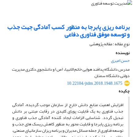
برنامه ریزی پابرجا به منظور کسب آمادگی جهت جذب
و توسعه موفق فناوری دفاعی
نوع مقاله : مقاله پژوهشی
نویسنده
حسن امیری
مدرس دانشگاه پدافند هوایی خاتم الانبیاء (ص) و دانشجوی دکتری مدیریت
دولتی دانشگاه سمنان
10.22104/jtdm.2018.1948.1675
چکیده
افزایش اهمیت منابع دانش خارج از سازمان موجب گردیده، آمادگی
جذب فناوری به یک قابلیت پویای کلیدی در رقابت مبتنی بر دانش
تبدیل گردد. شناسایی الزامات ایجاد کننده آمادگی جذب فناوری و
برنامه ریزی پابرجا و قابلیت محور به منظور کاهش ریسک های جذب و
توسعه فناوری از جمله مسائل مدیران و برنامه ریزان سازمانهای صنعتی،
دفاعی می باشد که در این زمینه سوالاتی پیرامون عوامل پایدار بوجود