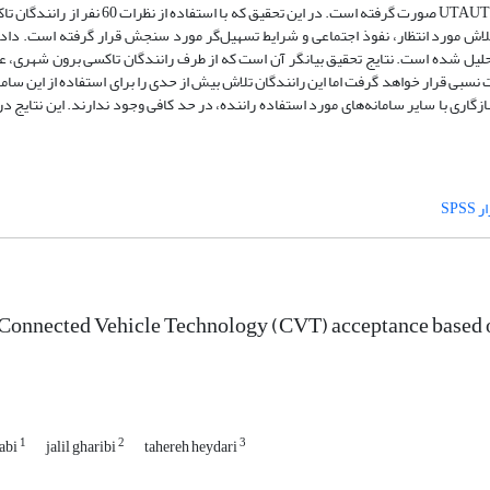
بررسی پذیرش سامانه ارتباطات هوشمند خودرویی با استفاده از مدل مفهومی UTAUT صورت گرفته اس
 مدل UTAUT یعنی پیش‌بینی عملکرد، تلاش مورد انتظار، نفوذ اجتماعی و شرایط تسهیل‌گر مورد سنجش قرار گرفته است
و تحلیل شده است. نتایج تحقیق بیانگر آن است که از طرف رانندگان تاکسی برون شهری، 
 نسبی قرار خواهد گرفت اما این رانندگان تلاش بیش از حدی را برای استفاده از این سامان
گاری با سایر سامانه‌های مورد استفاده راننده، در حد کافی وجود ندارند. این نتایج در
SPS
 Connected Vehicle Technology (CVT) acceptance based
1
2
3
abi
jalil gharibi
tahereh heydari