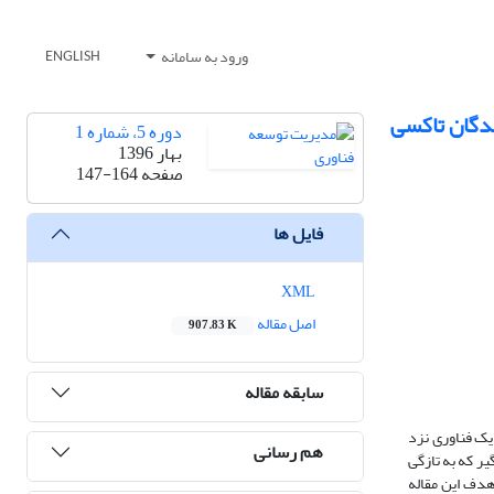
ورود به سامانه
ENGLISH
ندگان تاکسی
دوره 5، شماره 1
بهار 1396
صفحه
147-164
فایل ها
XML
اصل مقاله
907.83 K
سابقه مقاله
یک فناوری نزد
هم رسانی
یر که به تازگی
میت زیادی است. هدف این مقاله