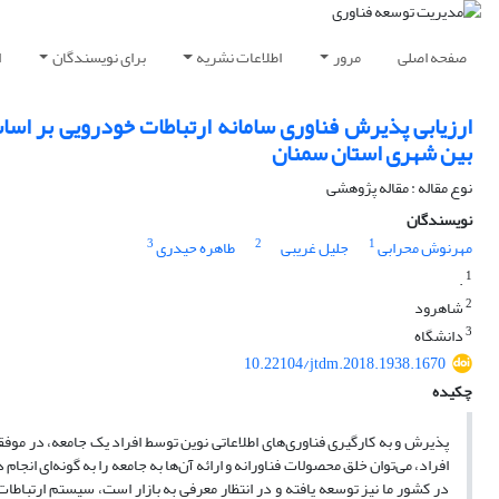
صفحه اصلی
مرور
اطلاعات نشریه
برای نویسندگان
ا
ارزیابی پذیرش فناوری سامانه ارتباطات خودرویی بر اسا
بین ‏شهری استان سمنان
نوع مقاله : مقاله پژوهشی
نویسندگان
3
2
1
مهرنوش محرابی
جلیل غریبی
طاهره حیدری
1
.
2
شاهرود
3
دانشگاه
10.22104/jtdm.2018.1938.1670
چکیده
پذیرش و به کارگیری فناوری‌های اطلاعاتی نوین توسط افراد یک جامعه، در موفق
افراد، می‌توان خلق محصولات فناورانه و ارائه آن‌ها به جامعه را به گونه‌ای انج