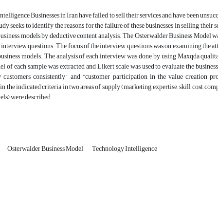
telligence Businesses in Iran have failed to sell their services and have been unsucc
tudy seeks to identify the reasons for the failure of these businesses in selling thei
 business models by deductive content analysis. The Osterwalder Business Model w
 interview questions. The focus of the interview questions was on examining the atti
business models. The analysis of each interview was done by using Maxqda qualitati
l of each sample was extracted and Likert scale was used to evaluate the business
 customers consistently" and “customer participation in the value creation pr
n the indicated criteria in two areas of supply (marketing, expertise, skill, cost, c
els) were described.
Osterwalder Business Model
Technology Intelligence