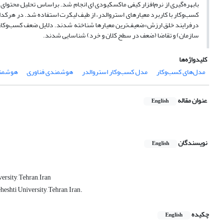
بابهره‌گیری از نرم‌افزار کیفی ماکس­کیودی­ ای انجام شد. براساس تحلیل محتوا
کسب‌وکار با کاربرد معیارهای استروالدر، از طیف لیکرت استفاده شد. در هرکد
درفرایند خلق ارزش»ضعیف‌ترین معیارها شناخته شدند. دلایل ضعف کسب‌وکارها 
سازمان) و تقاضا (ضعف در سطح کلان و خرد) شناسایی شدند.
کلیدواژه‌ها
مدل‌های کسب‌وکار
مدل کسب‌وکار استروالدر
هوشمندی فناوری
هوشمند
عنوان مقاله
English
نویسندگان
English
sity, Tehran, Iran
shti University, Tehran, Iran.
چکیده
English