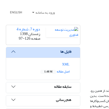
ورود به سامانه
ENGLISH
دوره 7، شماره 4
زمستان 1398
صفحه
97-126
فایل ها
XML
اصل مقاله
1.48 M
سابقه مقاله
.از همین رو،
شده است. بدین
هم رسانی
ن، بامالکان کسب‌وکارها
رسی خطبهخط و