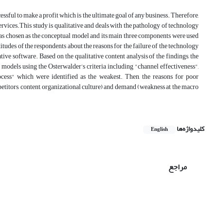
essful to make a profit which is the ultimate goal of any business. Therefore,
r services.This study is qualitative and deals with the pathology of technology
as chosen as the conceptual model and its main three components were used
tudes of the respondents about the reasons for the failure of the technology
ve software. Based on the qualitative content analysis of the findings, the
 models using the Osterwalder’s criteria including "channel effectiveness",
ocess" which were identified as the weakest. Then, the reasons for poor
ompetitors, content, organizational culture) and demand (weakness at the macro
کلیدواژه‌ها
English
مراجع