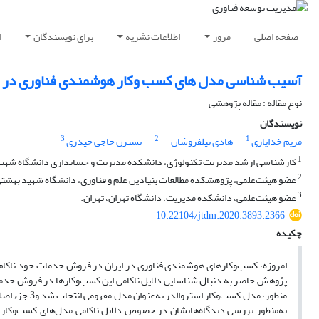
صفحه اصلی
مرور
اطلاعات نشریه
برای نویسندگان
ا
آسیب شناسی مدل های کسب وکار هوشمندی فناوری در ا
نوع مقاله : مقاله پژوهشی
نویسندگان
3
2
1
مریم خدایاری
هادی نیلفروشان
نسترن حاجی حیدری
1
کارشناسی ارشد مدیریت تکنولوژی، دانشکده مدیریت و حسابداری دانشگاه شهید ب
2
عضو هیئت‌علمی، پژوهشکده مطالعات بنیادین علم و فناوری، دانشگاه شهید بهشتی
3
عضو هیئت‌علمی، دانشکده مدیریت، دانشگاه تهران، تهران.
10.22104/jtdm.2020.3893.2366
چکیده
امروزه، کسب‌وکارهای هوشمندی فناوری در ایران در فروش خدمات خود ناکام
پژوهش حاضر به دنبال شناسایی دلایل ناکامی این کسب‌وکارها در فروش خدما
منظور، مدل ک
به‌منظور بررسی دیدگاه‌هایشان در خصوص دلایل ناکامی مدل‌های کسب‌وکا