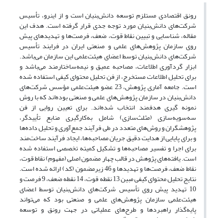
رونق اقتصادی مستلزم توسعه دانش‌بنیان است و از این­رو، تأسیس
شرکت‌های دانش‌بنیان مورد توجه جدی قرار گرفته‌ است. هدف این
مقاله، شناسایی و تبیین نقاط قوت، ضعف، فرصت‌ها و تهدیدهای پیش
روی سازمان پژوهش‌های علمی و صنعتی ایران در فرایند تأسیس
شرکت‌های دانش‌بنیان توسط اعضای هیئت‌علمی این سازمان می‌باشد.
ابزار گردآوری اطلاعات، مصاحبه عمیق و نیمه‌ساختارمند می‌باشد و
برای تحلیل اطلاعات مستخرج، از فن تحلیل محتوای کیفی استفاده شده
است. جامعه آماری پژوهش، 23 عضو هیئت‌علمی مؤسس شرکت‌های
دانش‌بنیان در سازمان پژوهش‌های علمی و صنعتی بوده‌اند که با روش
نمونه‏ گیری هدفمند انتخاب شده‌اند. برای تعیین روایی از فن
سه‌سویه‌سازی (مثلث‌سازی) شامل به‌کارگیری منابع تأییدگر،
پژوهشگران و روش‌های متعدد در طی فرآیند جمع‌آوری و تحلیل داده‌ها
و برای پایایی از هدایت دقیق جریان مصاحبه‌ها، ایجاد فرآیند ساخت‌مند
برای اجرا و تفسیر مصاحبه‌ها و تشکیل کمیته تخصصی استفاده شده
است. یافته‌های پژوهش در قالب چهار مضمون اصلی (مفهوم) نقاط قوت،
نقاط ضعف، فرصت‌ها و تهدیدها و 46 زیرمضمون (کد) ارائه شده است.
نتایج تحلیل محتوای کیفی مبین 13 نقطه قوت، 14 نقطه ضعف، 9 فرصت و
10 تهدید پیش روی تأسیس شرکت‌های دانش‌بنیان توسط اعضای
هیئت‌علمی سازمان پژوهش‌های علمی و صنعتی بود که می‌تواند
پایه‌گذار راهبردها و طرح‌های عملیاتی در جهت رونق و توسعه