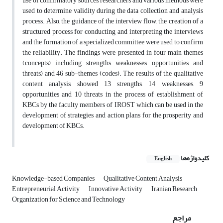
use of confirmatory sources, researchers and various methods were
used to determine validity during the data collection and analysis
process. Also, the guidance of the interview flow, the creation of a
structured process for conducting and interpreting the interviews
and the formation of a specialized committee were used to confirm
the reliability. The findings were presented in four main themes
(concepts) including strengths, weaknesses, opportunities and
threats) and 46 sub-themes (codes). The results of the qualitative
content analysis showed 13 strengths, 14 weaknesses, 9
opportunities and 10 threats in the process of establishment of
KBCs by the faculty members of IROST which can be used in the
development of strategies and action plans for the prosperity and
development of KBCs.
کلیدواژه‌ها
English
Knowledge-based Companies
Qualitative Content Analysis
Entrepreneurial Activity
Innovative Activity
Iranian Research
Organization for Science and Technology
مراجع