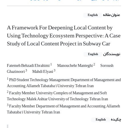
عنوان مقاله
English
A Framework For Deepening Local Content by
Using Technology Ecosystem Perspective: A Case
Study of Local Content Project in Subway Car
نویسندگان
English
1
2
Fatemeh Behzadi Ebrahimi
Manouchehr Manteghi
Soroush
3
3
Ghazinoori
Mahdi Elyasi
1
PhD Student Technology Management, Department of Management and
Accounting, Allameh Tabataba’i University, Tehran, Iran
2
Faculty Member, University Complex of Management and Soft
Technology, Malek Ashtar University of Technology, Tehran, Iran
3
Faculty Member, Department of Management and Accounting, Allameh
Tabataba’i University, Tehran, Iran
چکیده
English