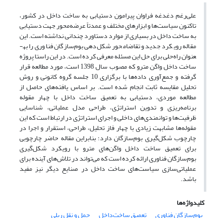
علی‌رغم دغدغه فراوان پیرامون دستیابی به ساخت داخل در کشور،
تاکنون سیاست‌ها و ابزارهای مختلف و عمدتاً عرضه‌محور جهت دستیابی
به ساخت داخل در بسیاری از موارد دستاورد چندانی نداشته است. این
مقاله رویکرد جدید و تقاضامحور شکل‌دهی بوم‌سازگان فناوری را به­
عنوان راه‌حلی برای حل این مسئله معرفی کرده است. در این راستا پروژه
ساخت داخل واگن مترو که مصوب سال 1398 است، مورد مطالعه قرار
گرفته و جمع‌آوری داده‌ها با برگزاری 10 جلسه گروه کانونی و روش
تحلیل مقایسه ثابت انجام شده است. بر اساس یافته‌های حاصل از
مطالعه موردی، دستیابی به تعمیق ساخت داخل با چهار مقوله
برنامه‌ریزی و تدوین استراتژی، طراحی مدل عملیاتی، شناسایی
ظرفیت‌ها و توانمندی‌های داخلی و اجرای استراتژی در ارتباط است که این
مقوله‌ها مشابهت زیادی با چهار فاز تحلیل، طراحی، استقرار و اجرا در
چارچوب شکل‌گیری بوم‌سازگان دارد؛ بنابراین مقاله حاضر چارچوبی
برای تعمیق ساخت داخل واگن‌های مترو با رویکرد شکل‌گیری
بوم‌سازگان فناوری ارائه کرده است که می‌تواند در تلاش‌های آینده برای
عملیاتی‌سازی سیاست‌های ساخت داخل در صنایع دیگر نیز مفید
باشد.
کلیدواژه‌ها
بوم‌سازگان فناوری
تعمیق ساخت‌داخل
حمل و نقل ریلی