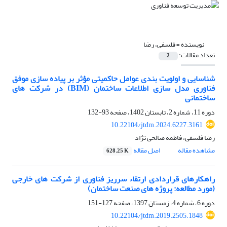
نویسنده =
فلسفی، رضا
تعداد مقالات:
2
شناسایی و اولویت بندی عوامل حاکمیتی مؤثر بر پیاده سازی موفق
فناوری مدل سازی اطلاعات ساختمان (BIM) در شرکت های
ساختمانی
دوره 11، شماره 2، تابستان 1402، صفحه
93-132
10.22104/jtdm.2024.6227.3161
رضا فلسفی، فاطمه صالحی نژاد
مشاهده مقاله
اصل مقاله
628.25 K
راهکارهای قراردادی ارتقاء سرریز فناوری از شرکت های خارجی
(مورد مطالعه: پروژه های صنعت ساختمان)
دوره 6، شماره 4، زمستان 1397، صفحه
127-151
10.22104/jtdm.2019.2505.1848