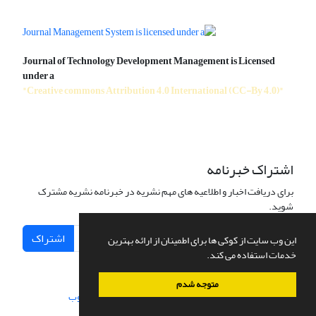
Journal of Technology Development Management is Licensed
under a
"Creative commons Attribution 4.0 International (CC-By 4.0)"
اشتراک خبرنامه
برای دریافت اخبار و اطلاعیه های مهم نشریه در خبرنامه نشریه مشترک
شوید.
اشتراک
این وب سایت از کوکی ها برای اطمینان از ارائه بهترین
خدمات استفاده می کند.
متوجه شدم
سامانه مدیریت نشریات علمی.
طراحی و پیاده سازی از
سیناوب