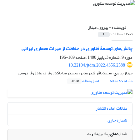
نویسنده =
پیروی، مهناز
تعداد مقالات:
1
چالش‌های توسعۀ فناوری در حفاظت از میراث معماری ایرانی
دوره 9، شماره 3، پاییز 1400، صفحه
169-196
10.22104/jtdm.2022.4356.2588
مهناز پیروی، محمدباقر کبیرصابر، محمدرضا پاکدل فرد، عادل فردوسی
مشاهده مقاله
اصل مقاله
1.03 M
مقالات آماده انتشار
شماره جاری
شماره‌های پیشین نشریه