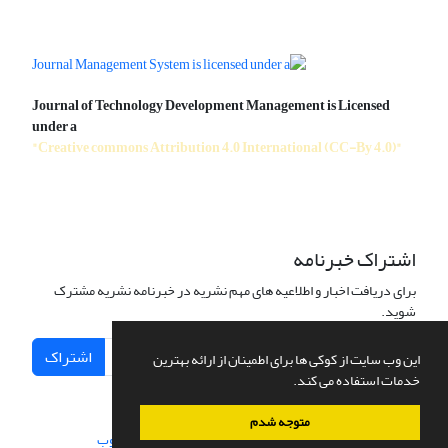
Journal of Technology Development Management is Licensed
under a
"Creative commons Attribution 4.0 International (CC-By 4.0)"
اشتراک خبرنامه
برای دریافت اخبار و اطلاعیه های مهم نشریه در خبرنامه نشریه مشترک
شوید.
اشتراک
این وب سایت از کوکی ها برای اطمینان از ارائه بهترین
خدمات استفاده می کند.
متوجه شدم
سامانه مدیریت نشریات علمی.
طراحی و پیاده سازی از
سیناوب